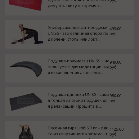
руб.
димую защиту во время з...
Универсальные фитнес-диски
499.00
UNISS - это отличная опора по
руб.
д колени, стопы или локт...
Подушка-полумесяц UNISS – ис
949.00
пользуется для медитации сид
руб.
я и выполнения асан лежа...
Подушка-циновка UNISS - сама
980.00
я тонкая из серии подушек дл
руб.
я релаксации. Прошита в ...
Песочная гиря UNISS 7 кг – сши
1125.00
тa из спортивного кожзама, п
руб.