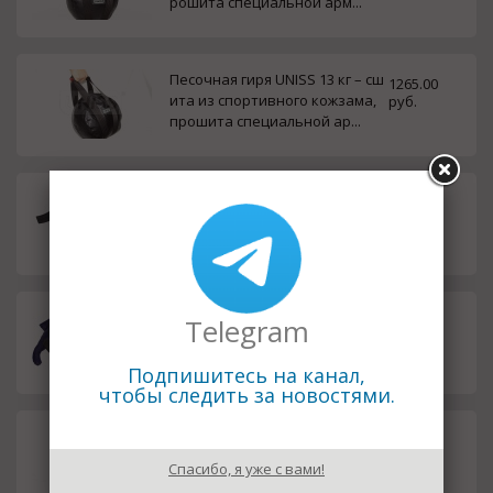
рошита специальной арм...
Песочная гиря UNISS 13 кг – сш
1265.00
итa из спортивного кожзама,
руб.
прошита специальной ар...
Пояс-утяжелитель UNISS. Реко
1290.00
мендуется для гимнастики, ак
руб.
робатики, синхронного пл...
Болгарский мешок UNISS 10 кг -
Telegram
1980.00
выполнен из суперпрочной, а
руб.
рмированной ткани, спо...
Подпишитесь на канал,
чтобы следить за новостями.
Ремень для растяжки UNISS - п
449.00
ростой, но эффективный трен
руб.
Спасибо, я уже с вами!
ажер для статической рас...