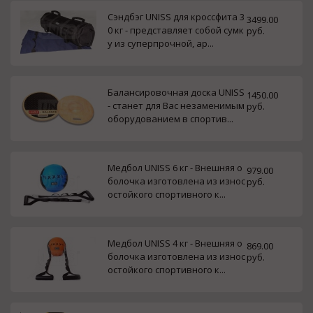
Сэндбэг UNISS для кроссфита 3
3499.00
0 кг - представляет собой сумк
руб.
у из суперпрочной, ар...
Балансировочная доска UNISS
1450.00
- станет для Вас незаменимым
руб.
оборудованием в спортив...
Медбол UNISS 6 кг - Внешняя о
979.00
болочка изготовлена из износ
руб.
остойкого спортивного к...
Медбол UNISS 4 кг - Внешняя о
869.00
болочка изготовлена из износ
руб.
остойкого спортивного к...