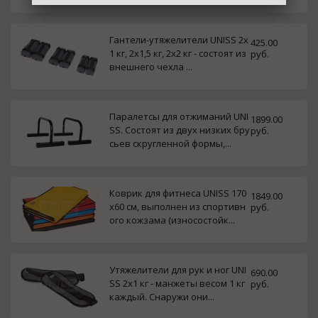
Гантели-утяжелители UNISS 2х
425.00
1 кг, 2х1,5 кг, 2х2 кг - состоят из
руб.
внешнего чехла ...
Паралетсы для отжиманий UNI
1899.00
SS. Состоят из двух низких бру
руб.
сьев скругленной формы,...
Коврик для фитнеса UNISS 170
1849.00
х60 см, выполнен из спортивн
руб.
ого кожзама (износостойк...
Утяжелители для рук и ног UNI
690.00
SS 2х1 кг - манжеты весом 1 кг
руб.
каждый. Снаружи они...