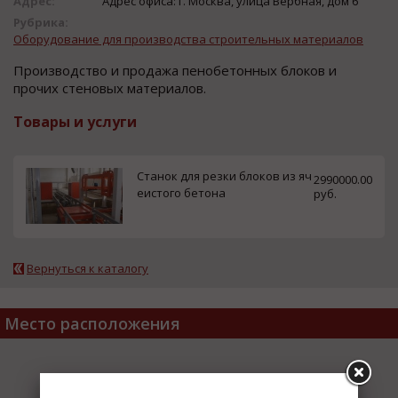
Адрес:
Адрес офиса: г. Москва, улица Вербная, дом 6
Рубрика:
Оборудование для производства строительных материалов
Производство и продажа пенобетонных блоков и
прочих стеновых материалов.
Товары и услуги
Станок для резки блоков из яч
2990000.00
еистого бетона
руб.
Вернуться к каталогу
Место расположения