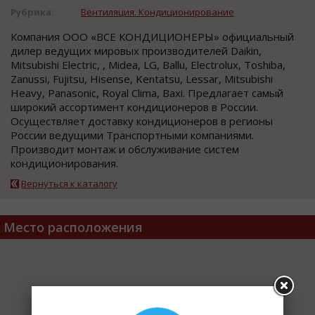
Рубрика:
Вентиляция. Кондиционирование
Компания ООО «ВСЕ КОНДИЦИОНЕРЫ» официальный
дилер ведущих мировых производителей Daikin,
Mitsubishi Electric, , Midea, LG, Ballu, Electrolux, Toshiba,
Zanussi, Fujitsu, Hisense, Kentatsu, Lessar, Mitsubishi
Heavy, Panasonic, Royal Clima, Baxi. Предлагает самый
широкий ассортимент кондиционеров в России.
Осуществляет доставку кондиционеров в регионы
России ведущими Транспортными компаниями.
Производит монтаж и обслуживание систем
кондиционирования.
Вернуться к каталогу
Место расположения