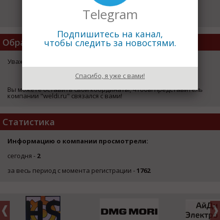
Telegram
Подпишитесь на канал,
Обратная Связь
чтобы следить за новостями.
Уважаемый посетитель страницы компании "weldi.ru",
Спасибо, я уже с вами!
ЗДЕСЬ
Вы можете оставить свои координаты, чтобы представитель
компании "weldi.ru" связался с вами!
Статистика
Информацию о компании просмотрели:
сегодня -
2
за весь период с момента регистрации -
1762