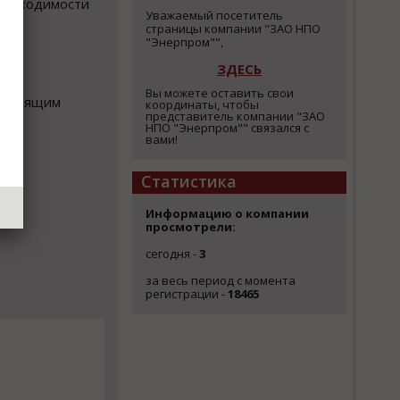
необходимости
Уважаемый посетитель
страницы компании "ЗАО НПО
"Энерпром"",
ЗДЕСЬ
Вы можете оставить свои
 крутящим
координаты, чтобы
представитель компании "ЗАО
НПО "Энерпром"" связался с
вами!
Статистика
Информацию о компании
просмотрели:
сегодня -
3
за весь период с момента
регистрации -
18465