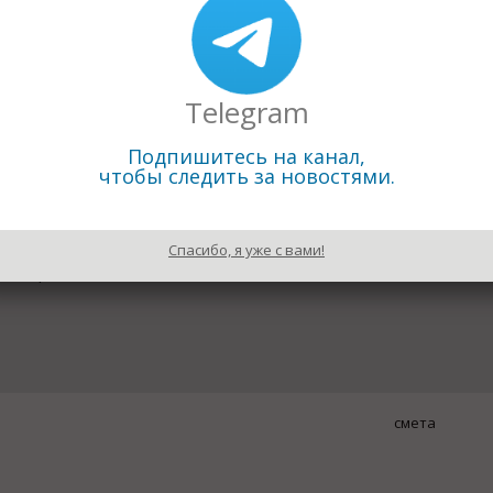
й температуры и иных специфических условиях; подъем при 
ния,;
женного железобетона, натяжение анкерной крепи ;
Telegram
динений
, затяжка резьбовых соединений с точным высоким
Подпишитесь на канал,
ьных канатных стропов
, по производству РВД;
чтобы следить за новостями.
 резка кабеля, работа с токопроводящими шинами;
путей и подвижного состава
;
Спасибо, я уже с вами!
тные работы.
смета