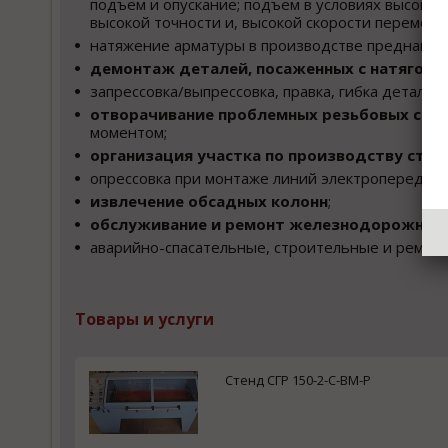
подъем и опускание; подъем в условиях высоко
высокой точности и, высокой скорости перемеще
натяжение арматуры в производстве преднапря
демонтаж деталей, посаженных с натягом
;
запрессовка/выпрессовка, правка, гибка деталей;
отворачивание проблемных резьбовых сое
моментом;
организация участка по производству стал
опрессовка при монтаже линий электропередач,
извлечение обсадных колонн
;
обслуживание и ремонт железнодорожных 
аварийно-спасательные, строительные и ремон
Товары и услуги
Стенд СГР 150-2-C-ВМ-Р