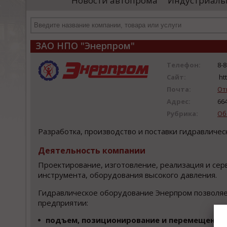
Новости автопрома
Индустриаль
иностранными удостоверяющими центрами.
пр
Чтобы...
че
ЗАО НПО "Энерпром"
Телефон:
8-
Сайт:
ht
Почта:
От
Адрес:
66
Рубрика:
Об
Разработка, производство и поставки гидравличес
Деятельность компании
Проектирование, изготовление, реализация и сер
инструмента, оборудования высокого давления.
Гидравлическое оборудование Энерпром позволя
предприятии:
подъем, позиционирование и перемещение