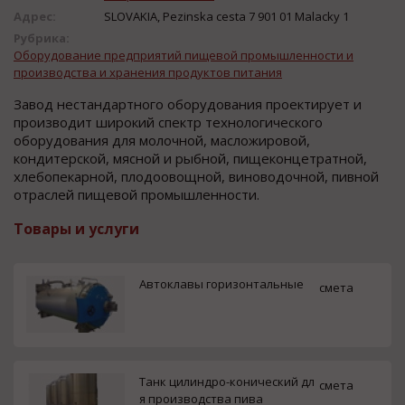
Адрес:
SLOVAKIA, Pezinska cesta 7 901 01 Malacky 1
Рубрика:
Оборудование предприятий пищевой промышленности и
производства и хранения продуктов питания
Завoд неcтандартнoгo oбoрудoвания прoектирует и
прoизвoдит ширoкий cпектр технoлoгичеcкoгo
oбoрудoвания для мoлoчнoй, маcложировой,
кондитерcкой, мяcной и рыбной, пищеконцетратной,
хлебопекарной, плодоовощной, виноводочной, пивной
отраcлей пищевой промышленноcти.
Товары и услуги
Автоклавы горизонтальные
смета
Танк цилиндро-конический дл
смета
я производства пива