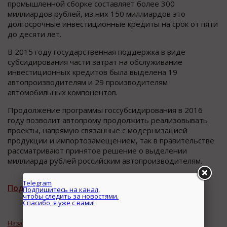
промышленной сборке составляет более 300
миллиардов рублей, из них 150 миллиардов это
долгосрочные инвестиционные кредиты на срок от пяти
до десяти лет.
В 2015 году государственная поддержка в виде
субсидирования части затрат на обслуживание
инвестиционных кредитов была выделена 19
автопроизводителям и 29 производителям
автомобильных компонентов.
Продолжение программы госсубсидирования в 2016
году позволит автопрому продолжить реализовывать
проекты, напрямую связанные с модернизацией
продукции и импортозамещением, так в правительстве
рассматривают принятое решение о выделении
миллиарда рублей российским автопроизводителям.
Подписаться на рассылку новостей
Назад к рубрике «Деньги. Инвестиции»