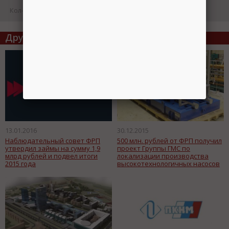
Кол-во просмотров: 18093
Telegram
Другие статьи по теме
Подпишитесь на канал,
чтобы следить за новостями.
Спасибо, я уже с вами!
13.01.2016
30.12.2015
Наблюдательный совет ФРП
500 млн. рублей от ФРП получил
утвердил займы на сумму 1,9
проект Группы ГМС по
млрд рублей и подвел итоги
локализации производства
2015 года
высокотехнологичных насосов