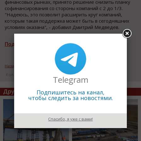
финансовых рынках, принято решение снизить планку
софинансирования со стороны компаний с 2 до 1/3.
"Надеюсь, это позволит расширить круг компаний,
которым такая поддержка может быть в сегодняшних
условиях оказана", - добавил Дмитрий Медведев.
Подписаться на рассылку новостей
Назад к рубрике «Деньги. Инвестиции»
Кол-во просмотров: 20325
Telegram
Другие статьи по теме
Подпишитесь на канал,
чтобы следить за новостями.
Спасибо, я уже с вами!