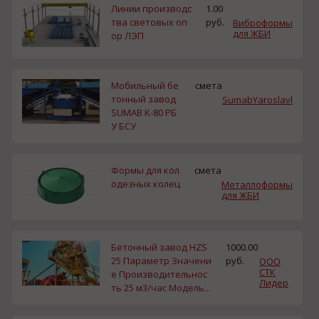
Линии производс
1.00
тва световых оп
руб.
Виброформы
для ЖБИ
ор ЛЭП
Мобильный бе
смета
тонный завод
SumabYaroslavl
SUMAB K-80 РБ
У БСУ
Формы для кол
смета
одезных колец
Металлоформы
для ЖБИ
Бетонный завод HZS
1000.00
25 Параметр Значени
руб.
ООО
СТК
е Производительнос
Лидер
ть 25 м3/час Модель...