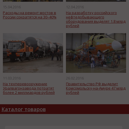
15.04.2016
12.04.2016
Расходы на ремонт мостов в
На разработку российского
России сократятся на 30–40%
нефтедобывающего
оборудования выделят 1.8 млрд
рублей
11.03.2016
26.02.2016
На техперевооружение
Правительство РФ выделит
Уралвагонзавода потратят
Комсомольску-на-Амуре 47 млрд
более 2 миллиардов рублей
рублей
Каталог товаров