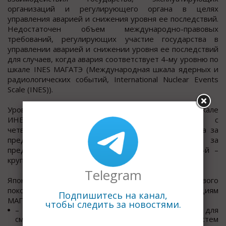
организаций и регулирующего органа в целях
управления аварией и снижения уровня ее последствий.
Недостаточен объем международно-правовых
требований, регулирующих участие государства в
управлении аварией и снижении уровня ее последствий
для случаев, когда авария соответствует 4-му уровню по
шкале INES МАГАТЭ (Международная шкала ядерных и
радиологических событий, International Nuclear Events
Scale (INES)).
Уровни ядерных и радиологических событий по шкале
ИНЕС характеризуются как авария, начиная с
четвертого: 4-й – авария без значительного риска за
пределами площадки, 5-й – авария с риском за
пределами площадки, 6-й – серьезная авария, 7-й –
крупная авария.
Telegram
Японская АЭС с реакторной установкой первого
поколения не соответствовала новым рекомендациям
Подпишитесь на канал,
МАГАТЭ:
чтобы следить за новостями.
– недостаточность эшелонированной защиты для
смягчения последствий аварий – отказ систем