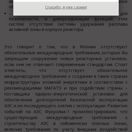
жизнеобеспечения по общей причине (полное
обесточивание АЭС);
Спасибо, я уже с вами!
– недостаточность пассивных систем, важных для
безопасности, и диверсификации функций этих
систем; отсутствие системы удержания расплава
активной зоны в корпусе реактора.
Это говорит о том, что в Японии отсутствуют
обязательные международные требования, которые бы
запрещали сооружение новых реакторных установок,
если они не отвечают современным стандартам. Стоит
отметить, что отсутствует обязательное
международное требование о создании в таких странах
инфраструктуры атомной энергетики в соответствии с
рекомендациями МАГАТЭ и при содействии страны –
поставщика ядерно-энергетической установки для
обеспечения долгосрочной безопасной эксплуатации
АЭС и ее последующего снятия с эксплуатации. Развитие
событий на АЭС Фукусима-1 проиллюстрировало, что
существующие международные требования к
строительству АЭС в сейсмически опасных зонах,
включая требования по учету внешних воздействий