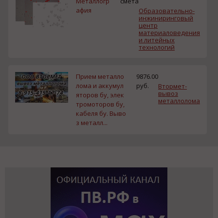
Металлогр
смета
афия
Образовательно-
инжиниринговый
центр
материаловедения
и литейных
технологий
Прием металло
9876.00
лома и аккумул
руб.
Втормет-
вывоз
яторов бу, элек
металлолома
тромоторов бу,
кабеля бу. Выво
з металл...