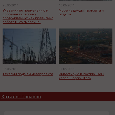
20.06.2011
16.06.2011
Указания по применению и
Море надежды, транзита и
профилактическому
отдыха
обслуживанию: как правильно
работать со смазочно-
охлаждающими жидкостями
06.06.2011
31.05.2011
Тяжелый подъем мегапроекта
Инвестирую в Россию. ОАО
«Казаньоргсинтез»
Каталог товаров