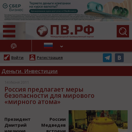
АЖНЫЕ НОВОСТИ
Войти
Регистрация
Деньги. Инвестиции
14 Июня 2011
Россия предлагает меры
безопасности для мирового
«мирного атома»
Президент Рoccии
Дмитрий Медведев
накануне вcтречи