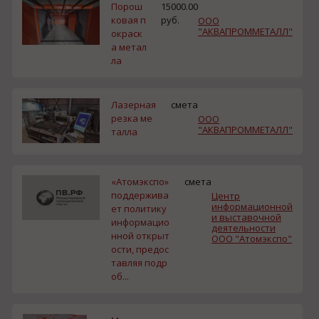
Порош
15000.00
ковая п
руб.
ООО
"АКВАПРОММЕТАЛЛ"
окраск
а метал
ла
Лазерная
смета
резка ме
ООО
"АКВАПРОММЕТАЛЛ"
талла
«Атомэкспо»
смета
поддержива
Центр
информационной
ет политику
и выставочной
информацио
деятельности
нной открыт
ООО "Атомэкспо"
ости, предос
тавляя подр
об...