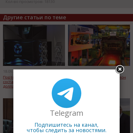
Кол-во просмотров: 18130
Другие статьи по теме
18.09.2015
03.09.2015
Портфель заказов Росатома
На ММК потратят 261 миллион
составляет 300 миллиардов
рублей для экономии
долларов
энергоресурсов
Telegram
Подпишитесь на канал,
чтобы следить за новостями.