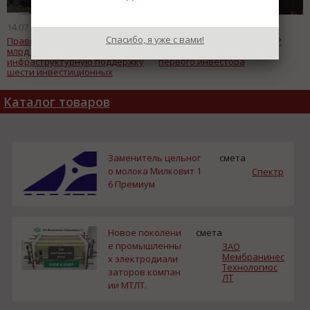
14.07.2015
09.07.2015
Спасибо, я уже с вами!
Правительство выделило 13,8
На площадке Ракитное ТОР
млрд рублей на
“Хабаровск” поднят флаг
инфраструктурную поддержку
первого инвестора
шести инвестиционных
проектов на Дальнем Востоке
Каталог товаров
Заменитель цельног
смета
о молока Милковит 1
Спектр
6 Премиум
Новое поколени
смета
е промышленны
ЗАО
Мембранинес
х электродиали
Технологиос
заторов компан
ЛТ
ии МТЛТ.