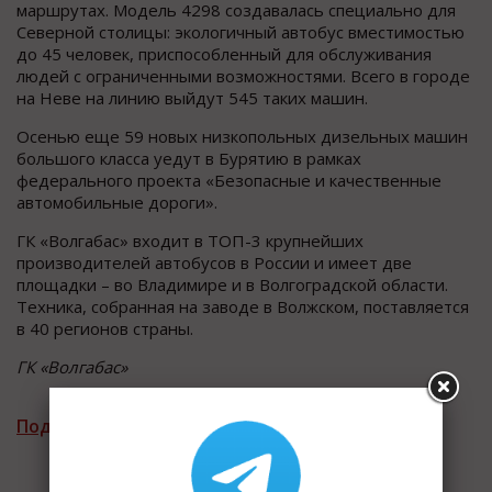
маршрутах. Модель 4298 создавалась специально для
Северной столицы: экологичный автобус вместимостью
до 45 человек, приспособленный для обслуживания
людей с ограниченными возможностями. Всего в городе
на Неве на линию выйдут 545 таких машин.
Осенью еще 59 новых низкопольных дизельных машин
большого класса уедут в Бурятию в рамках
федерального проекта «Безопасные и качественные
автомобильные дороги».
ГК «Волгабас» входит в ТОП-3 крупнейших
производителей автобусов в России и имеет две
площадки – во Владимире и в Волгоградской области.
Техника, собранная на заводе в Волжском, поставляется
в 40 регионов страны.
ГК «Волгабас»
Подписаться на рассылку новостей