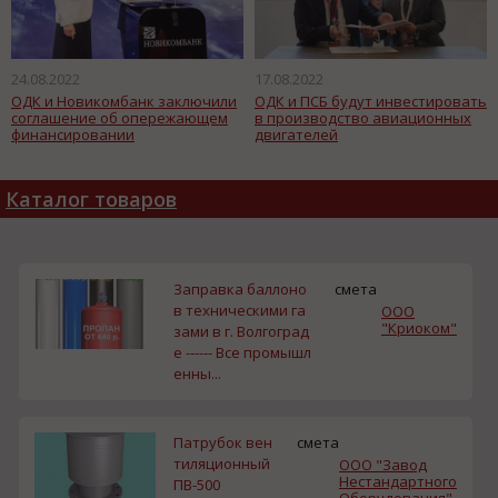
24.08.2022
17.08.2022
ОДК и Новикомбанк заключили
ОДК и ПСБ будут инвестировать
соглашение об опережающем
в производство авиационных
финансировании
двигателей
Каталог товаров
Заправка баллоно
смета
в техническими га
ООО
"Криоком"
зами в г. Волгоград
е ------ Все промышл
енны...
Патрубок вен
смета
тиляционный
ООО "Завод
Нестандартного
ПВ-500