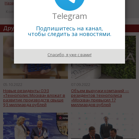
Назад к рубрике «Деньги. Инвестиции»
Кол-во просмотров: 6778
Telegram
Другие статьи по теме
Подпишитесь на канал,
чтобы следить за новостями.
Спасибо, я уже с вами!
05.10.2022
07.09.2022
Новые резиденты ОЭЗ
Объем выручки компаний —
«Технополис Москва» вложат в
резидентов технополиса
развитие производств свыше
«Москва» превысил 17
9,5 миллиарда рублей
миллиардов рублей