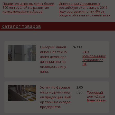
Правительство выделит более
Инвестиции Viessmann в
800 млн рублей на развитие
российскую экономику в 2016
Комсомольска-на-Амуре
году составили почти 4% от
общего объема вложений всех
резидентов ОЭЗ
Каталог товаров
Цикорий: иннов
смета
ационная техно
ЗАО
Мембранинес
логия деминера
Технологиос
лизации при пр
ЛТ
оизводстве ину
лина.
Услуги по фасовке
3.00
мёда и других вид
руб.
Торговый
дом «Дары
ов продукции. выб
Башкирии»
ор тары на складе
предприяти...