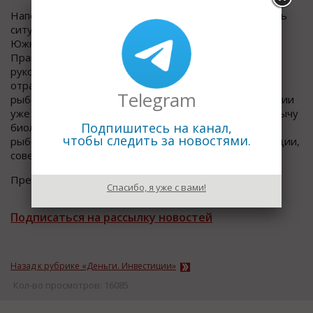
Напомним, недавно на Дальнем Востоке обсуждалась
ситуация в рыбохозяйственной отрасли. 23 августа в
Южно-Сахалинске прошла встреча Председателя
Правительства России Дмитрия Медведева с
руководителями предприятий рыбохозяйственной
отрасли Дальнего Востока. Речь шла о развитии
Telegram
рыбохозяйственной отрасли, в том числе о реализации
уже принятых решениях по развитию, квотах на добычу
Подпишитесь на канал,
биологических ресурсов рыбоперерабатывающих и
чтобы следить за новостями.
рыбодобывающих предприятий в обмен на инвестиции,
совершенствовании правового поля.
Пресс-служба Минвостокразвития
Спасибо, я уже с вами!
Подписаться на рассылку новостей
Назад к рубрике «Деньги. Инвестиции»
Кол-во просмотров: 16085