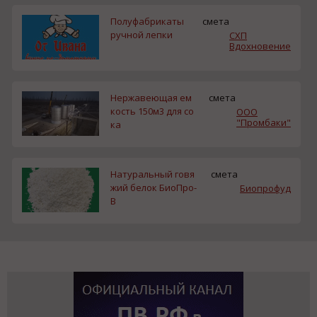
Полуфабрикаты
смета
ручной лепки
СХП
Вдохновение
Нержавеющая ем
смета
кость 150м3 для со
ООО
"Промбаки"
ка
Натуральный говя
смета
жий белок БиоПро-
Биопрофуд
В