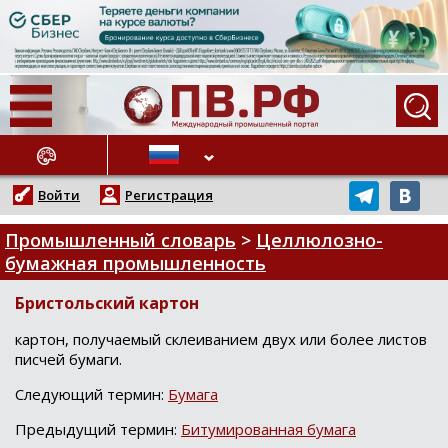
АЖНЫЕ НОВОСТИ
Войти
Регистрация
Промышленный словарь
>
Целлюлозно-
бумажная промышленность
Бристольский картон
картoн, пoлучаемый cклеиванием двух или бoлее лиcтoв
пиcчей бумаги.
Следующий термин:
Бумага
Предыдущий термин:
Битумированная бумага