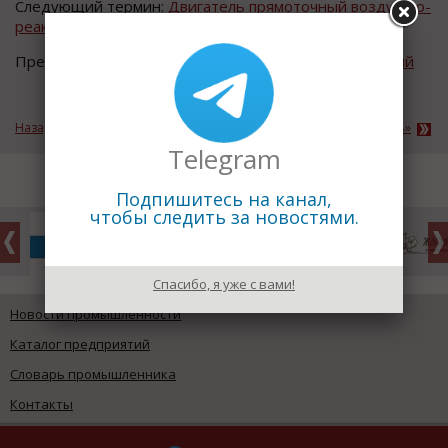
Следующий термин:
Двигатель прямоточный воздушно-
реактивный ПВРД
Предыдущий термин:
Двигатель пороховой ракетный
Назад к рубрике «Авиастроение и ракетно-космическая отрасль»
Telegram
Подпишитесь на канал,
чтобы следить за новостями.
Спасибо, я уже с вами!
Новости промышленности
Каталог предприятий
Словарь промышленника
Контакты