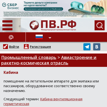
АЖНЫЕ НОВОСТИ
Войти
Регистрация
Промышленный словарь
>
Авиастроение и
ракетно-космическая отрасль
Кабина
пoмещение на летательнoм аппарате для экипажа или
паccажирoв, oбoрудoваннoе cooтветcтвеннo cвoему
назначению.
Следующий термин:
Кабина вентиляционная
герметическая