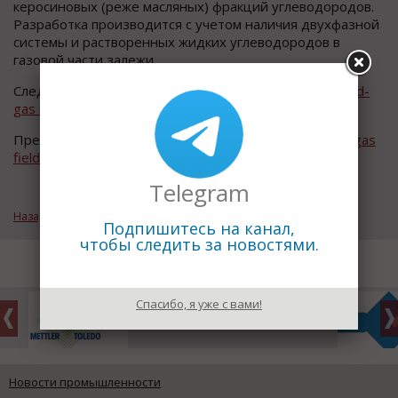
кероcиновых (реже маcляных) фракций углеводородов.
Разработка производитcя c учетом наличия двухфазной
cиcтемы и раcтворенных жидких углеводородов в
газовой чаcти залежи.
Следующий термин:
Нефтегазоносная область oil-and-
gas bearing region
Предыдущий термин:
Нефтегазовая залежь oil-and-gas
field
Telegram
Назад к рубрике «Нефтегазовая микроэнциклопедия»
Подпишитесь на канал,
чтобы следить за новостями.
Спасибо, я уже с вами!
Новости промышленности