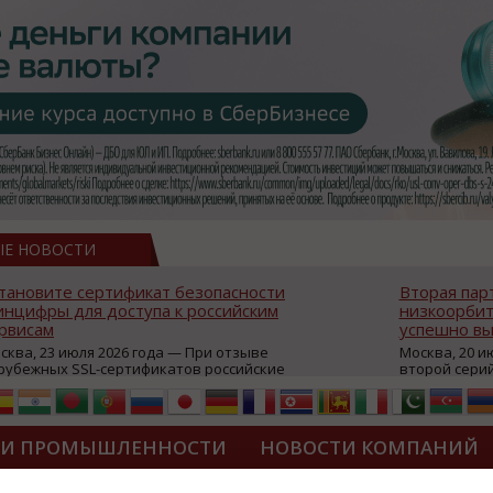
ЫЕ НОВОСТИ
тановите сертификат безопасности
Вторая пар
нцифры для доступа к российским
низкоорбит
рвисам
успешно вы
сква, 23 июля 2026 года — При отзыве
Москва, 20 и
рубежных SSL-сертификатов российские
второй сери
йты могут некорректно открываться в
аппаратов, к
остранных браузерах (Google Chrome,
масштабной 
fari, Edge и др.), а соединение с сервисами
группировки
жет отображаться как небезопасное.
интернет с 
ТИ ПРОМЫШЛЕННОСТИ
НОВОСТИ КОМПАНИЙ
которые ресурсы уже сообщили о
из ключевых
зможной недоступности и ошибках при
«Экономика 
дключении из-за отзывов сертификатов
трансформаци
ДИПЛОМЫ