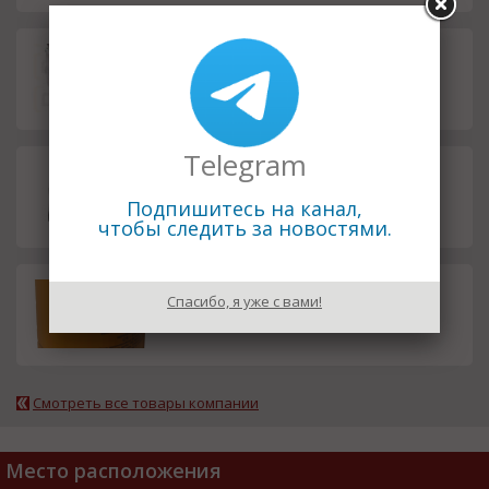
Насос шестеренный Argo Hyto
смета
s P23-5,8L.61030
Telegram
Насос шестеренный ZHG P23-
смета
5,8L-A03D01-AG02P01-N /65017/
Подпишитесь на канал,
чтобы следить за новостями.
Фильтроэлемент MP Filtri CS-15
смета
Спасибо, я уже с вами!
0-P25-A
Смотреть все товары компании
Место расположения