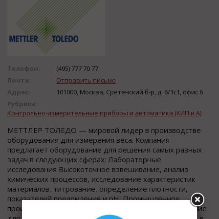
Телефон:
(495) 777 70 77
Почта:
Отправить письмо
Адрес:
101000, Москва, Сретенский б-р, д. 6/1c1, офис 6
Рубрика:
Контрольно-измерительные приборы и автоматика (КИП и А)
МЕТТЛЕР ТОЛЕДО — мировой лидер в производстве
оборудования для измерения веса. Компания
предлагает оборудование для решения самых разных
задач в следующих сферах: Лабораторные
исследования Высокоточное взвешивание, анализ
химических процессов, исследование характеристик
материалов, титрование, определение плотности,
показателей преломления и рН. Промышленное
производство и логистика Встраиваемое оборудование
для систем дозирования и наполнения, взвешивание в