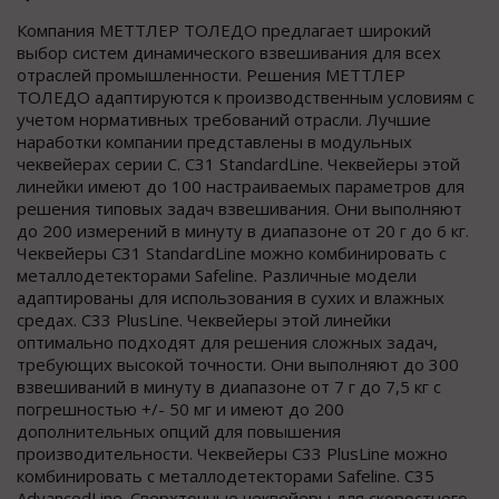
Компания МЕТТЛЕР ТОЛЕДО предлагает широкий
выбор систем динамического взвешивания для всех
отраслей промышленности. Решения МЕТТЛЕР
ТОЛЕДО адаптируются к производственным условиям с
учетом нормативных требований отрасли. Лучшие
наработки компании представлены в модульных
чеквейерах серии С. C31 StandardLine. Чеквейеры этой
линейки имеют до 100 настраиваемых параметров для
решения типовых задач взвешивания. Они выполняют
до 200 измерений в минуту в диапазоне от 20 г до 6 кг.
Чеквейеры C31 StandardLine можно комбинировать с
металлодетекторами Safeline. Различные модели
адаптированы для использования в сухих и влажных
средах. C33 PlusLine. Чеквейеры этой линейки
оптимально подходят для решения сложных задач,
требующих высокой точности. Они выполняют до 300
взвешиваний в минуту в диапазоне от 7 г до 7,5 кг с
погрешностью +/- 50 мг и имеют до 200
дополнительных опций для повышения
производительности. Чеквейеры C33 PlusLine можно
комбинировать с металлодетекторами Safeline. C35
AdvancedLine. Сверхточные чеквейеры для скоростного