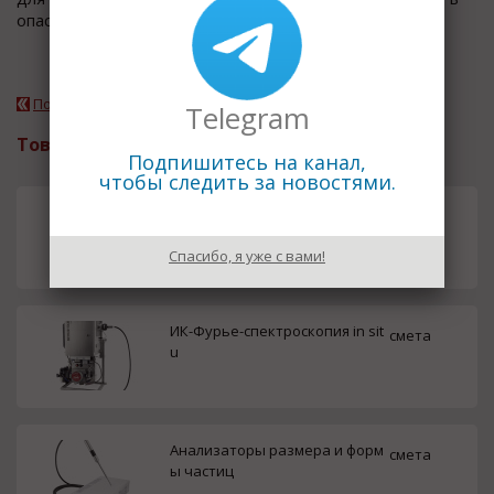
опасных зонах, анал...
Подробнее о компании
Telegram
Товары и услуги
Подпишитесь на канал,
чтобы следить за новостями.
Программное обеспечение iC
смета
Спасибо, я уже с вами!
ИК-Фурье-спектроскопия in sit
смета
u
Анализаторы размера и форм
смета
ы частиц