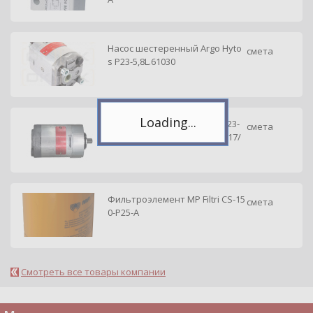
Telegram
Подпишитесь на канал,
чтобы следить за новостями.
Насос шестеренный Argo Hyto
Спасибо, я уже с вами!
смета
s P23-5,8L.61030
Насос шестеренный ZHG P23-
смета
5,8L-A03D01-AG02P01-N /65017/
Фильтроэлемент MP Filtri CS-15
смета
0-P25-A
Смотреть все товары компании