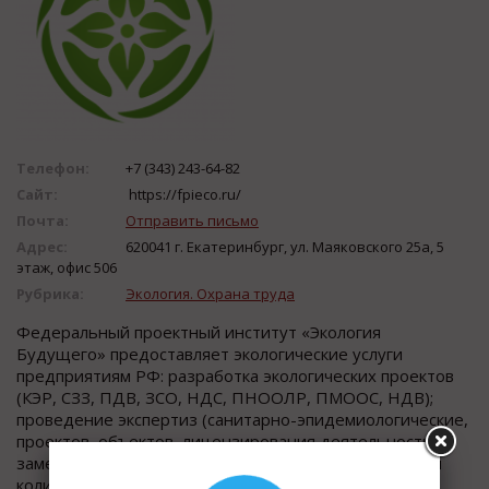
Телефон:
+7 (343) 243-64-82
Сайт:
https://fpieco.ru/
Почта:
Отправить письмо
Адрес:
620041 г. Екатеринбург, ул. Маяковского 25а, 5
этаж, офис 506
Рубрика:
Экология. Охрана труда
Федеральный проектный институт «Экология
Будущего» предоставляет экологические услуги
предприятиям РФ: разработка экологических проектов
(КЭР, СЗЗ, ПДВ, ЗСО, НДС, ПНООЛР, ПМООС, НДВ);
проведение экспертиз (санитарно-эпидемиологические,
проектов, объектов, лицензирования деятельности);
замеры и анализ (выбросы и отходы, качественный и
количественный анализ); экологические работы.