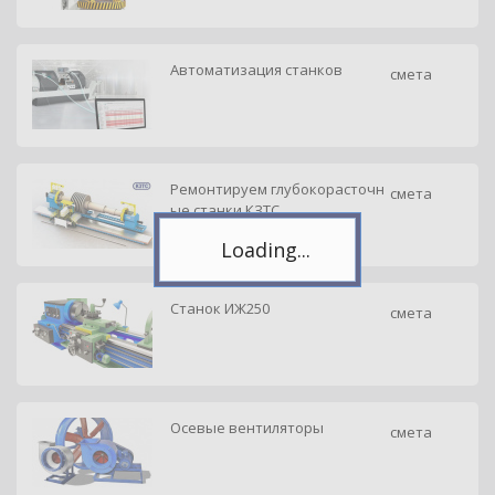
Автоматизация станков
смета
Telegram
Подпишитесь на канал,
чтобы следить за новостями.
Спасибо, я уже с вами!
Ремонтируем глубокорасточн
смета
ые станки КЗТС
Станок ИЖ250
смета
Осевые вентиляторы
смета