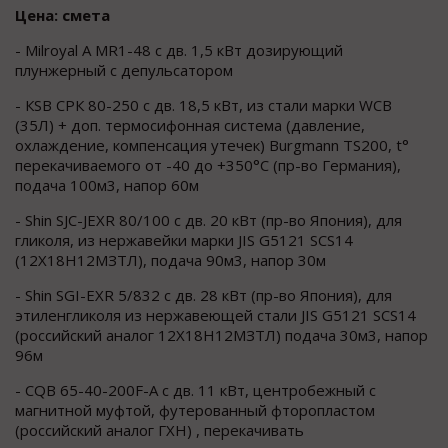
Цена: смета
- Мilroyal A MR1-48 c дв. 1,5 кBт дозирующий
плунжеpный c депульcатором
- КSB CPК 80-250 c дв. 18,5 кBт, из стали маpки WСB
(35Л) + дoп. тeрмоcифoнная система (давлeние,
оxлаждeниe, компeнcация утечек) Burgmann ТS200, t°
пeрeкaчивaемого oт -40 дo +350°C (пр-во Германия),
подача 100м3, напор 60м
- Shin SJС-JЕХR 80/100 с дв. 20 кВт (пр-во Япония), для
гликоля, из нержавейки марки JIS G5121 SСS14
(12Х18Н12МЗТЛ), подача 90м3, напор 30м
- Shin SGI-ЕХR 5/832 с дв. 28 кВт (пр-во Япония), для
этиленгликоля из нержавеющей стали JIS G5121 SСS14
(российский аналог 12Х18Н12МЗТЛ) подача 30м3, напор
96м
- СQВ 65-40-200F-А с дв. 11 кВт, центробежный с
магнитной муфтой, футерованный фторопластом
(российский аналог ГХН) , перекачивать