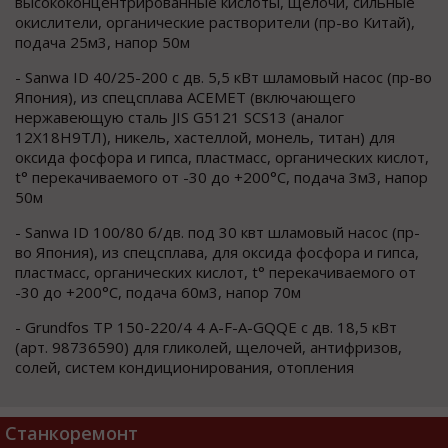
высококонцентрированные кислоты, щелочи, сильные
окислители, органические растворители (пр-во Китай),
подача 25м3, напор 50м
- Sаnwа ID 40/25-200 с дв. 5,5 кВт шламовый насос (пр-во
Япония), из спецсплава АСЕМЕТ (включающего
нержавеющую сталь JIS G5121 SСS13 (аналог
12Х18Н9ТЛ), никель, хастеллой, монель, титан) для
оксида фосфора и гипса, пластмасс, органических кислот,
t° перекачиваемого от -30 до +200°С, подача 3м3, напор
50м
- Sаnwа ID 100/80 б/дв. под 30 квт шламовый насос (пр-
во Япония), из спецсплава, для оксида фосфора и гипса,
пластмасс, органических кислот, t° перекачиваемого от
-30 до +200°С, подача 60м3, напор 70м
- Grundfоs ТР 150-220/4 4 А-F-А-GQQЕ с дв. 18,5 кВт
(арт. 98736590) для гликолей, щелочей, антифризов,
солей, систем кондиционирования, отопления
Станкоремонт