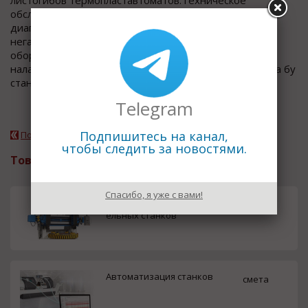
листогибов термопластавтоматов.Техническое
обслуживание оборудования. Консультации,
диагностика. Демонтаж,такелаж,перевозка
негабаритного промышленного
оборудования,цехов,производств, монтаж,пуско-
наладка. Договор сервисного обслуживания. Поставка бу
станков,прессо...
Telegram
Подпишитесь на канал,
Подробнее о компании
чтобы следить за новостями.
Товары и услуги
Спасибо, я уже с вами!
Модернизация Токарно-карус
смета
ельных станков
Автоматизация станков
смета