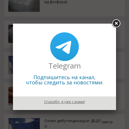
ид фосфора)
Ундекан (н-ундекан)
смета
Декан (н-декан)
смета
Telegram
Подпишитесь на канал,
чтобы следить за новостями.
Третбутилпирокатехин (4-ТБК)
смета
Спасибо, я уже с вами!
Олово дибутилдилаурат ДБДЛ
смета
О