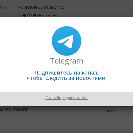
фон:
+7(495)648-60-00, доб.172
http://europalitra.ru/
а:
Отправить письмо
с:
141321, Московская обл., г.Краснозаводск, ул.Трудовые рез
ика:
Оборудование общепромышленного применения
ажа, подбор и замена гидро- и пневмооборудования из ЕС. 
ющие бренды: Univer, Asco Numatics, Asco Joucomatic, Brad Ha
Eppensteiner, Eaton, Duplomatic, Mahle и др.
Telegram
Подпишитесь на канал,
чтобы следить за новостями.
Спасибо, я уже с вами!
0-36140000-530
смета