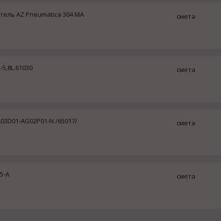
ель AZ Pneumatica 304 MA
смета
5,8L.61030
смета
03D01-AG02P01-N /65017/
смета
5-A
смета