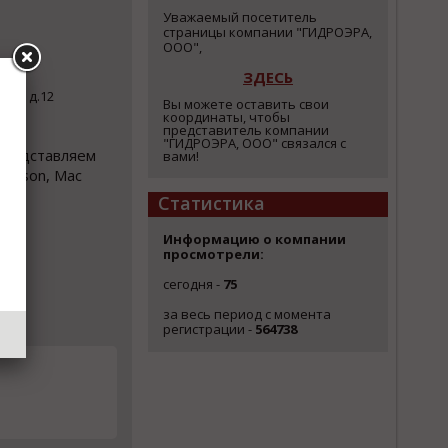
Уважаемый посетитель
страницы компании "ГИДРОЭРА,
ООО",
ЗДЕСЬ
ервы д.12
Вы можете оставить свои
координаты, чтобы
представитель компании
"ГИДРОЭРА, ООО" связался с
Представляем
вами!
rrison, Mac
Статистика
Информацию о компании
просмотрели:
сегодня -
75
за весь период с момента
регистрации -
564738