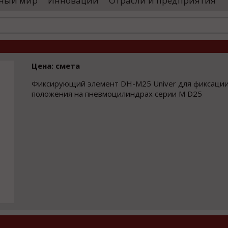
ный мир
Инновации
Отрасли и предприятия
оводятся необходимые проверки, после
«Уральские 
го спутники начнут...
производств
высокоскоро
...
Цена: смета
Фиксирующий элемент DH-M25 Univer для фиксации
положения на пневмоцилиндрах серии M D25