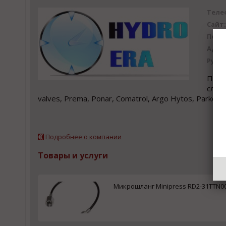
Теле
Сайт:
Почт
Адре
Рубр
Прод
следу
valves, Prema, Ponar, Comatrol, Argo Hytos, Parker, 
Подробнее о компании
Товары и услуги
Микрошланг Minipress RD2-31TTN00