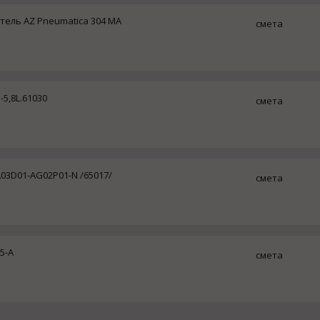
ель AZ Pneumatica 304 MA
смета
5,8L.61030
смета
03D01-AG02P01-N /65017/
смета
5-A
смета