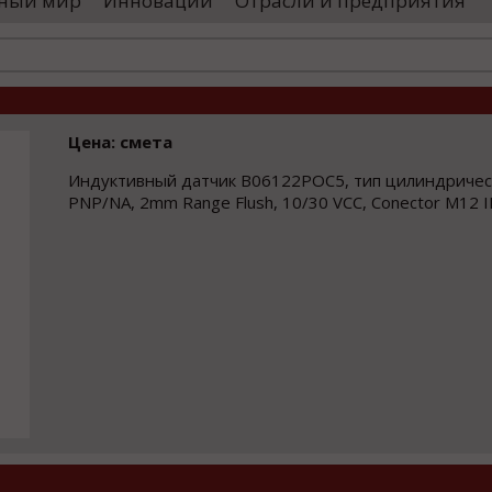
ный мир
Инновации
Отрасли и предприятия
остранными удостоверяющими центрами.
проводятся 
обы...
чего спутники
Цена: смета
Индуктивный датчик B06122POC5, тип цилиндриче
PNP/NA, 2mm Range Flush, 10/30 VCC, Conector M12 I