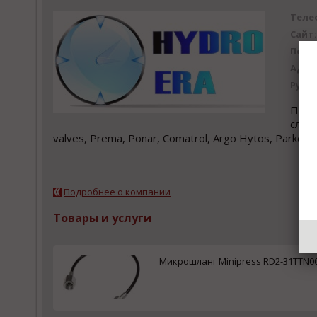
Теле
Сайт:
Почт
Адре
Рубр
Прод
следу
valves, Prema, Ponar, Comatrol, Argo Hytos, Parker, 
Подробнее о компании
Товары и услуги
Микрошланг Minipress RD2-31TTN00