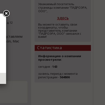
Уважаемый посетитель
страницы компании "ГИДРОЭРА,
ООО",
ЗДЕСЬ
ервы д.12
Вы можете оставить свои
координаты, чтобы
представитель компании
"ГИДРОЭРА, ООО" связался с
Представляем
вами!
rrison, Mac
Статистика
Информацию о компании
просмотрели:
сегодня -
143
за весь период с момента
регистрации -
564806