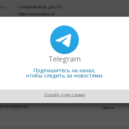
фон:
+7(495)648-60-00, доб.172
http://europalitra.ru/
а:
Отправить письмо
с:
141321, Московская обл., г.Краснозаводск, ул.Трудовые рез
ика:
Оборудование общепромышленного применения
ажа, подбор и замена гидро- и пневмооборудования из ЕС. 
ющие бренды: Univer, Asco Numatics, Asco Joucomatic, Brad Ha
Eppensteiner, Eaton, Duplomatic, Mahle и др.
Telegram
Подпишитесь на канал,
чтобы следить за новостями.
Спасибо, я уже с вами!
0-36140000-530
смета