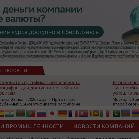
ЫЕ НОВОСТИ
тановите сертификат безопасности
Вторая пар
нцифры для доступа к российским
низкоорбит
рвисам
успешно вы
сква, 23 июля 2026 года — При отзыве
Москва, 20 и
рубежных SSL-сертификатов российские
второй сери
йты могут некорректно открываться в
аппаратов, к
остранных браузерах (Google Chrome,
масштабной 
fari, Edge и др.), а соединение с сервисами
группировки
жет отображаться как небезопасное.
интернет с 
ТИ ПРОМЫШЛЕННОСТИ
НОВОСТИ КОМПАНИЙ
которые ресурсы уже сообщили о
из ключевых
зможной недоступности и ошибках при
«Экономика 
дключении из-за отзывов сертификатов
трансформаци
ДИПЛОМЫ