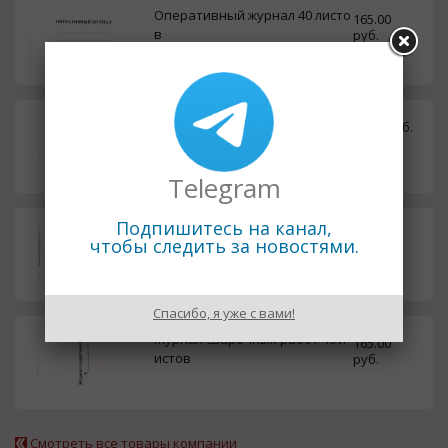
Оперативный журнал 40 листо
165.00
в
руб.
Журнал учёта огнетушителей
85.00 руб.
20 листов
Telegram
Подпишитесь на канал,
Журнал регистрации предрей
165.00
чтобы следить за новостями.
совых, предсменных медицин
руб.
ских осмотров 40 листов
Спасибо, я уже с вами!
Журнал сварочных работ 40 л
165.00
истов
руб.
Смотреть все товары компании