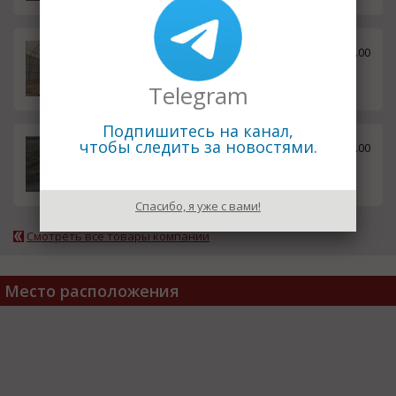
Каркасно-тентовый ангар В20
4140000.00
*100*4м.
руб.
Telegram
Подпишитесь на канал,
Каркасно-тентовый ангар В20
чтобы следить за новостями.
1900000.00
*40*4м.
руб.
Спасибо, я уже с вами!
Смотреть все товары компании
Место расположения