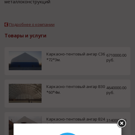
металлоконструкций
Подробнее о компании
Товары и услуги
Каркасно-тентовый ангар С36
6710000.00
*72*3м.
руб.
Каркасно-тентовый ангар В30
4640000.00
*60*4м.
руб.
Каркасно-тентовый ангар В24
3140000.00
*60*4м.
руб.