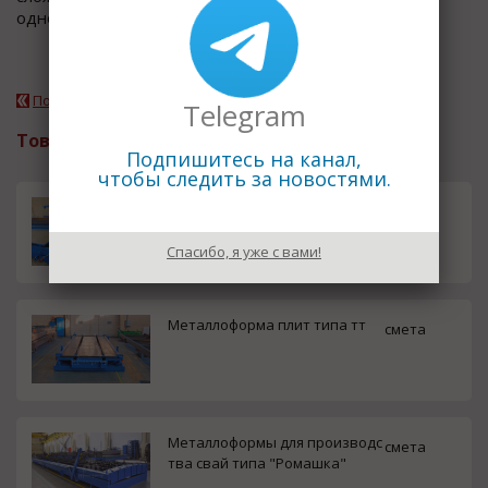
одной из первых в стране прошла ...
Подробнее о компании
Telegram
Товары и услуги
Подпишитесь на канал,
чтобы следить за новостями.
Металлоформы для преднапр
смета
яженных ферм
Спасибо, я уже с вами!
Металлоформа плит типа тт
смета
Металлоформы для производс
смета
тва свай типа "Ромашка"