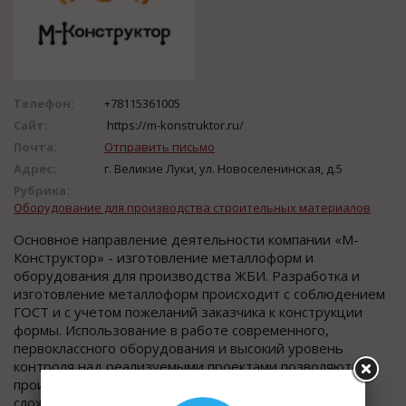
Телефон:
+78115361005
Сайт:
https://m-konstruktor.ru/
Почта:
Отправить письмо
Адрес:
г. Великие Луки, ул. Новоселенинская, д.5
Рубрика:
Оборудование для производства строительных материалов
Основное направление деятельности компании «М-
Конструктор» - изготовление металлоформ и
оборудования для производства ЖБИ. Разработка и
изготовление металлоформ происходит с соблюдением
ГОСТ и с учетом пожеланий заказчика к конструкции
формы. Использование в работе современного,
первоклассного оборудования и высокий уровень
контроля над реализуемыми проектами позволяют
производить металлоизделия различной степени
сложности. В 2018 году компания «М-Конструктор»