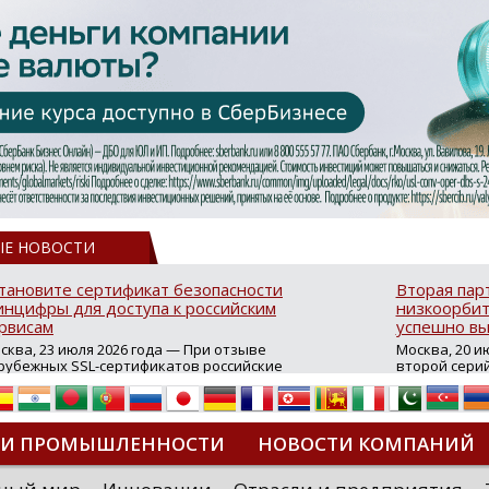
ЫЕ НОВОСТИ
тановите сертификат безопасности
Вторая пар
нцифры для доступа к российским
низкоорбит
рвисам
успешно вы
сква, 23 июля 2026 года — При отзыве
Москва, 20 и
рубежных SSL-сертификатов российские
второй сери
йты могут некорректно открываться в
аппаратов, к
остранных браузерах (Google Chrome,
масштабной 
fari, Edge и др.), а соединение с сервисами
группировки
жет отображаться как небезопасное.
интернет с 
ТИ ПРОМЫШЛЕННОСТИ
НОВОСТИ КОМПАНИЙ
которые ресурсы уже сообщили о
из ключевых
зможной недоступности и ошибках при
«Экономика 
дключении из-за отзывов сертификатов
трансформаци
ДИПЛОМЫ