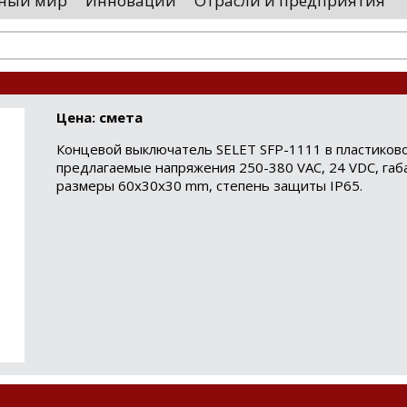
ный мир
Инновации
Отрасли и предприятия
остранными удостоверяющими центрами.
проводятся 
обы...
чего спутники
Цена: смета
Концевой выключатель SELET SFP-1111 в пластиково
предлагаемые напряжения 250-380 VAC, 24 VDC, га
размеры 60x30x30 mm, степень защиты IP65.