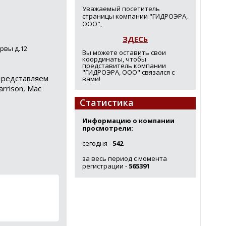
Уважаемый посетитель
страницы компании "ГИДРОЭРА,
ООО",
ЗДЕСЬ
ервы д.12
Вы можете оставить свои
координаты, чтобы
представитель компании
"ГИДРОЭРА, ООО" связался с
Представляем
вами!
rrison, Mac
Статистика
Информацию о компании
просмотрели:
сегодня -
542
за весь период с момента
регистрации -
565391