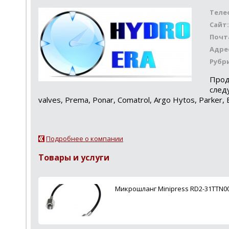
Теле
Сайт:
Почт
Адре
Рубр
Прод
следу
valves, Prema, Ponar, Comatrol, Argo Hytos, Parker, 
Подробнее о компании
Товары и услуги
Микрошланг Minipress RD2-31TTN00