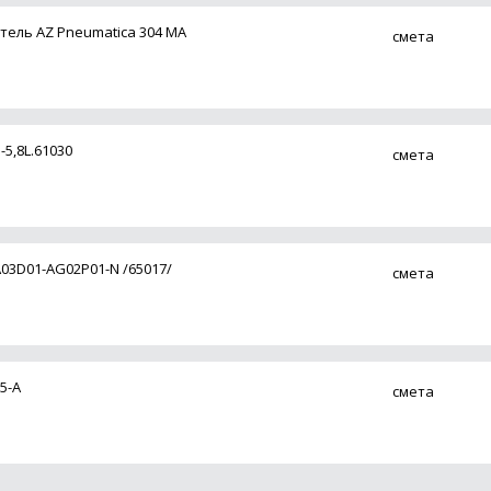
ель AZ Pneumatica 304 MA
смета
5,8L.61030
смета
03D01-AG02P01-N /65017/
смета
5-A
смета