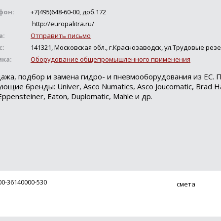
фон:
+7(495)648-60-00, доб.172
http://europalitra.ru/
а:
Отправить письмо
с:
141321, Московская обл., г.Краснозаводск, ул.Трудовые рез
ика:
Оборудование общепромышленного применения
ажа, подбор и замена гидро- и пневмооборудования из ЕС. 
ющие бренды: Univer, Asco Numatics, Asco Joucomatic, Brad Ha
Eppensteiner, Eaton, Duplomatic, Mahle и др.
Loading...
0-36140000-530
смета