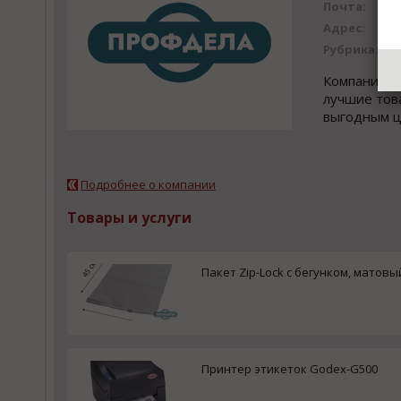
Почта:
Адрес:
Рубрика:
Компания П
лучшие тов
выгодным ц
Подробнее о компании
Товары и услуги
Пакет Zip-Lock с бегунком, матов
Принтер этикеток Godex-G500