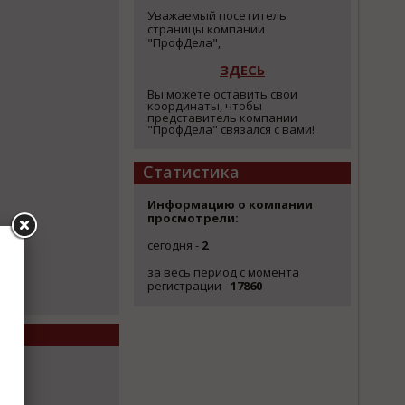
Уважаемый посетитель
страницы компании
"ПрофДела",
ЗДЕСЬ
Вы можете оставить свои
координаты, чтобы
представитель компании
"ПрофДела" связался с вами!
Статистика
Информацию о компании
просмотрели:
сегодня -
2
за весь период с момента
регистрации -
17860