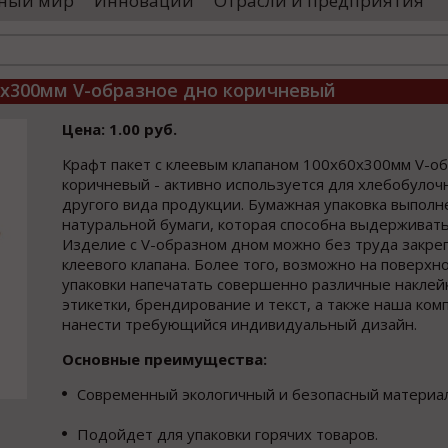
ный мир
Инновации
Отрасли и предприятия
оводятся необходимые проверки, после
«Уральские 
го спутники начнут...
производств
высокоскоро
...
0x300мм V-образное дно коричневый
Цена: 1.00 руб.
Крафт пакет с клеевым клапаном 100x60x300мм V-о
коричневый - активно используется для хлебобулоч
другого вида продукции. Бумажная упаковка выполн
натуральной бумаги, которая способна выдерживать
Изделие с V-образном дном можно без труда закреп
клеевого клапана. Более того, возможно на поверх
упаковки напечатать совершенно различные наклейк
этикетки, брендирование и текст, а также наша ко
нанести требующийся индивидуальный дизайн.
Основные преимущества:
Современный экологичный и безопасный материал
Подойдет для упаковки горячих товаров.