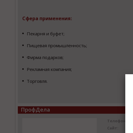
Сфера применения:
Пекарня и буфет;
Пищевая промышленность;
Фирма подарков;
Рекламная компания;
Торговля.
ПрофДела
Телефон:
Сайт: