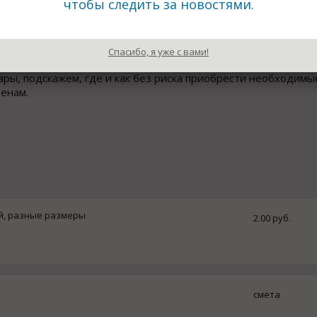
чтобы следить за новостями.
Отправить письмо
Нижний Новгород, Нижне-Волжская набережная, 5
Пластиковая и полиэтиленовая тара и упаковка
Спасибо, я уже с вами!
рофДела занимается оказание помощи в сфере b2b закупок. 
ары, подскажем, где и как без риска приобрести необходимы
енам.
ый, разные размеры
2.00 руб.
смета