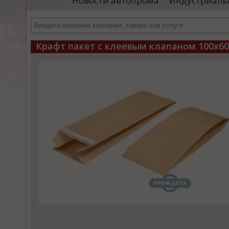
Новости автопрома
Индустриаль
иностранными удостоверяющими центрами.
пр
Чтобы...
че
Крафт пакет с клеевым клапаном 100x6