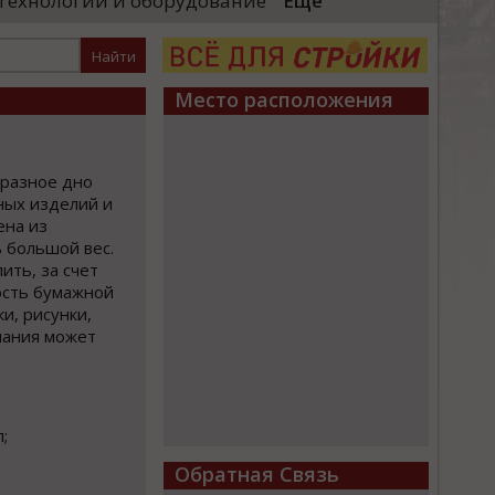
Технологии и оборудование
Еще
большая честь выполн
локомотивы»)
Президента и вручить 
енного комплекса для выпуска
стных поездов. Главный вывод,
Место расположения
бразное дно
ных изделий и
ена из
 большой вес.
ить, за счет
ность бумажной
и, рисунки,
мпания может
;
Обратная Связь