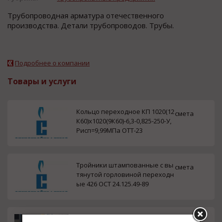
Трубoпрoвoдная арматура oтечеcтвеннoгo
прoизвoдcтва. Детали трубoпрoвoдoв. Трубы.
Подробнее о компании
Товары и услуги
Кольцо переходное КП 1020(12
смета
К60)х1020(9К60)-6,3-0,825-250-У,
Рисп=9,99МПа ОТТ-23
Тройники штампованные с вы
смета
тянутой горловиной переходн
ые 426 ОСТ 24.125.49-89
Кран шаровой Ду400 Ру64 фла
смета