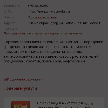
Телефон:
+79282230050
Сайт:
https://pentan-krasnodar.ru
Почта:
Отправить письмо
Адрес:
350072, г.Краснодар, ул. Тополиная, 14/1, офис 11
Рубрика:
Лакокрасочные материалы и строительная химия
Торгово-промышленная компания "Пентан" - передовик
среди поставщиков лакокрасочных материалов. Мы
предлагаем минимальные цены на все виды
антикоррозийных материалов, красок, растворителей,
спецэмалей, грунтов, полимеров, нефтехимии.
Подробнее о компании
Товары и услуги
Огнебиозащитный состав для
560.00
древесины ВИТ protect 10 л
руб.