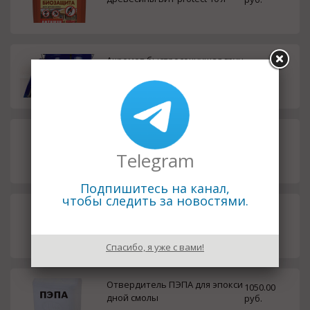
Акромет быстросохнущая грун
225.00
т-эмаль
руб.
Преобразователь ржавчины 1
150.00
0 литров
руб.
Telegram
Подпишитесь на канал,
чтобы следить за новостями.
Изопропанол абсолютирован
180.00
ный ГОСТ 9805-84
руб.
Спасибо, я уже с вами!
Отвердитель ПЭПА для эпокси
1050.00
дной смолы
руб.