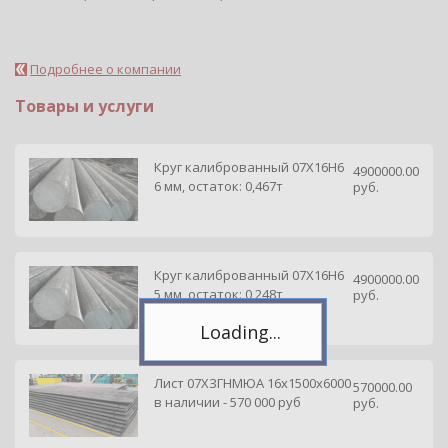
Подробнее о компании
Товары и услуги
Круг калиброванный 07Х16Н6
4900000.00
6 мм, остаток: 0,467т
руб.
Telegram
Подпишитесь на канал,
чтобы следить за новостями.
Спасибо, я уже с вами!
Круг калиброванный 07Х16Н6
4900000.00
5 мм, остаток: 0,248т
руб.
Лист 07ХЗГНМЮА 16х1500х6000
570000.00
в наличии - 570 000 руб
руб.