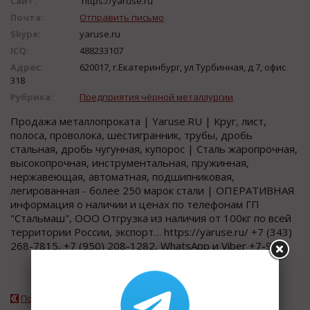
Сайт:
https://yaruse.ru
Почта:
Отправить письмо
Skype:
yaruse.ru
ICQ:
488233107
Адрес:
620017, г.Екатеринбург, ул Турбинная, д 7, офис
318
Рубрика:
Предприятия чёрной металлургии
Продажа металлопроката | Yaruse.RU | Круг, лист,
полоса, проволока, шестигранник, трубы, дробь
стальная, дробь чугунная, купорос | Сталь жаропрочная,
высокопрочная, инструментальная, пружинная,
нержавеющая, автоматная, подшипниковая,
легированная - более 250 марок стали | ОПЕРАТИВНАЯ
информация о наличии и ценах по телефонам ГП
"Стальмаш", ООО Отгрузка из наличия от 100кг по всей
территории России, экспорт… https://yaruse.ru/ +7 (343)
268-7815, +7 (950) 208-1282, WhatsApp и Viber +7-9...
Подробнее о компании