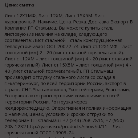
Цена: смета
Лист 12Х1МФ, Лист 12ХМ, Лист 15Х5М. Лист
жаропрочный. Наличие. Цена. Резка. Доставка. Экспорт В
Компании ГП Стальмаш Вы можете купить сталь
листовую (из наличия на складе) следующего
сортамента: Лист стальной - сталь конструкционная
теплоустойчивая ГОСТ 20072-74: Лист ст.12Х1МФ – лист
толщиной (мм) 2 - 20 (лист стальной горячекатаный).
Лист ст.12ХМ – лист толщиной (мм) 4 - 20 (лист стальной
горячекатаный). Лист ст.15Х5М – лист толщиной (мм) 4 -
40 (лист стальной горячекатаный). ГП Стальмаш
производит отгрузку стального листа со склада в
г.Екатеринбург, по всей территории России, экспорт в
страны СНГ: *на самовывоз, *контейнерами, *вагонами,
*отправка автотранспортными компаниями по всей
территории России, *отгрузка через
желдорэкспедицию. Оперативная и полная информация
о наличии, ценах, условиях и сроках отгрузки по
телефонам ГП Стальмаш: +7 (343) 268-7815; +7 (950)
208-1282 http://yaruse.ru/products/show/id/11 – Лист
горячекатаный ГОСТ 19903-74.