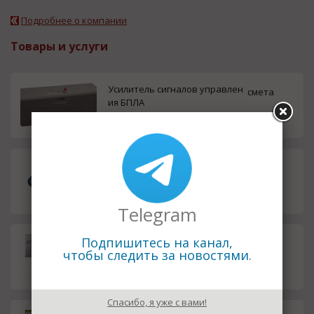
Подробнее о компании
Товары и услуги
Усилитель сигналов управлен
смета
ия БПЛА
Новый полетный контроллер
смета
Telegram
Фильтр на микрополосковых л
Подпишитесь на канал,
смета
чтобы следить за новостями.
иниях
Спасибо, я уже с вами!