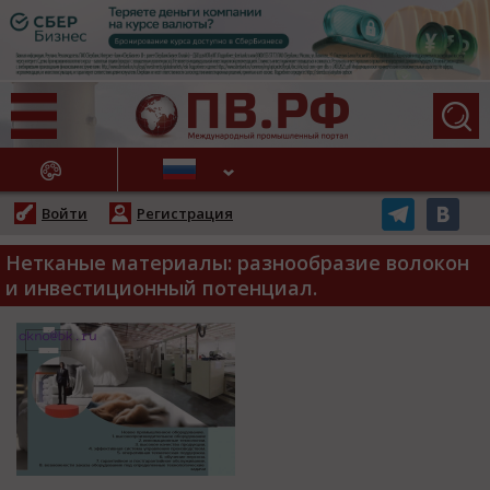
АЖНЫЕ НОВОСТИ
Войти
Регистрация
Нетканые материалы: разнообразие волокон
и инвестиционный потенциал.