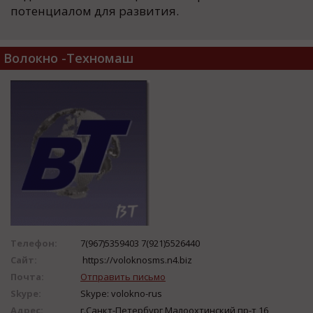
потенциалом для развития.
Волокно -Техномаш
Телефон:
7(967)5359403 7(921)5526440
Сайт:
https://voloknosms.n4.biz
Почта:
Отправить письмо
Skype:
Skype: volokno-rus
Адрес:
г.Санкт-Петербург Малоохтинский пр-т,16