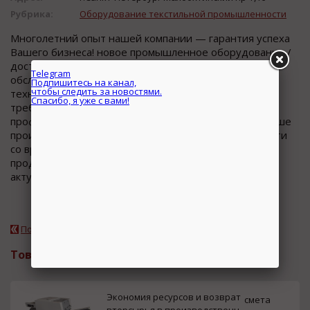
Рубрика:
Оборудование текстильной промышленности
Многолетний опыт нашей компании — гарантия успеха
Вашего бизнеса! новое промышленное оборудование /
доставка, шеф-монтаж, гарантия, сервисное
обслуживание / Благодаря качеству передового
технологического оборудования отвечающего всем
требованиям современного производства и
профессиональному подходу наших сотрудников Ваше
производственное предприятие будет уверенно идти
со временем и смело производить конкурентный
Telegram
продукт востребованный рынком Постоянный поиск
актуальных инноваций, ис...
Подпишитесь на канал,
чтобы следить за новостями.
Подробнее о компании
Спасибо, я уже с вами!
Товары и услуги
Экономия ресурсов и возврат
смета
вторсырья в производственн