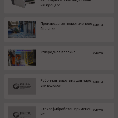
ый процесс
Производство полиэтиленово
смета
й пленки
Углеродное волокно
смета
Рубочная гильотина для наре
смета
зки волокон
Стеклофибробетон применен
смета
ие