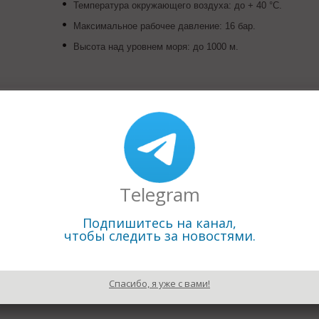
Температура окружающего воздуха: до + 40 °C.
Максимальное рабочее давление: 16 бар.
Высота над уровнем моря: до 1000 м.
2)3099799
//www.jetexpumps.ru/
вить письмо
 г.Санкт-Петербург ул.Краснопутиловская 46, к.2, лит. А
Telegram
ровод. Канализация. Водоподготовка
Подпишитесь на канал,
ышленного насосного оборудования, насосных станций пож
чтобы следить за новостями.
ия JETEX
Спасибо, я уже с вами!