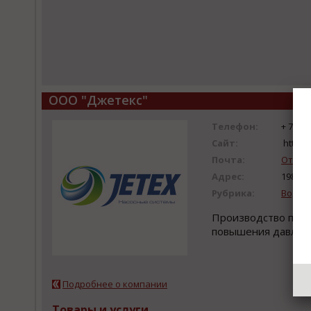
ООО "Джетекс"
Телефон:
+ 7(81
Сайт:
https:
Почта:
Отпра
Адрес:
198152
Рубрика:
Водоп
Производство пром
повышения давлен
Подробнее о компании
Товары и услуги