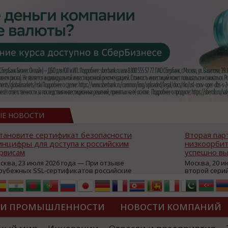
ЫЕ НОВОСТИ
тановите сертификат безопасности
Вторая пар
нцифры для доступа к российским
низкоорбит
рвисам
успешно вы
сква, 23 июля 2026 года — При отзыве
Москва, 20 и
рубежных SSL-сертификатов российские
второй сери
йты могут некорректно открываться в
аппаратов, к
остранных браузерах (Google Chrome,
масштабной 
fari, Edge и др.), а соединение с сервисами
группировки
жет отображаться как небезопасное.
интернет с 
ТИ ПРОМЫШЛЕННОСТИ
НОВОСТИ КОМПАНИЙ
которые ресурсы уже сообщили о
из ключевых
зможной недоступности и ошибках при
«Экономика 
дключении из-за отзывов сертификатов
трансформаци
ДИПЛОМЫ