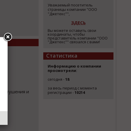
Уважаемый посетитель
страницы компании "ООО
"Джетекс"",
ЗДЕСЬ
Вы можете оставить свои
координаты, чтобы
представитель компании "ООО
"Джетекс"" связался с вами!
Статистика
Информацию о компании
просмотрели:
сегодня -
18
за весь период с момента
аротушения и
регистрации -
10214