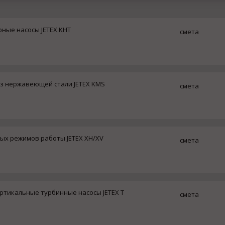
ые насосы JETEX KHT
смета
з нержавеющей стали JETEX KMS
смета
ых режимов работы JETEX XH/XV
смета
тикальные турбинные насосы JETEX Т
смета