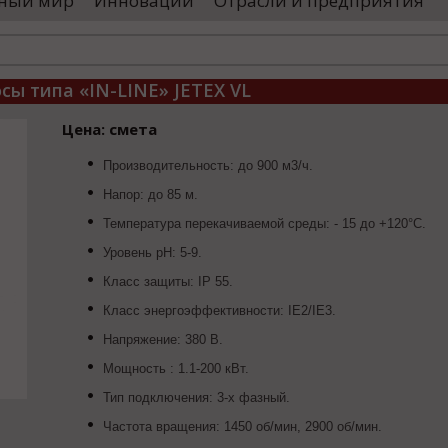
ный мир
Инновации
Отрасли и предприятия
остранными удостоверяющими центрами.
проводятся 
обы...
чего спутники
ы типа «IN-LINE» JETEX VL
Цена: смета
Производительность: до 900 м3/ч.
Напор: до 85 м.
Температура перекачиваемой среды: - 15 до +120°С.
Уровень рН: 5-9.
Класс защиты: IP 55.
Класс энергоэффективности: IE2/IE3.
Напряжение: 380 В.
Мощность : 1.1-200 кВт.
Тип подключения: 3-х фазный.
Частота вращения: 1450 об/мин, 2900 об/мин.