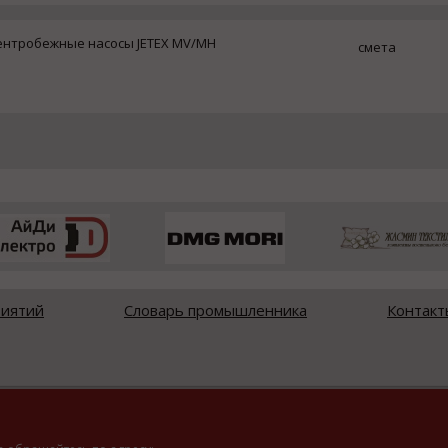
ентробежные насосы JETEX MV/MH
смета
риятий
Словарь промышленника
Контакт