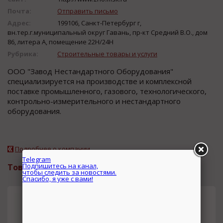
Почта:
Отправить письмо
Адрес:
199106, Санкт-Петербург г,
вн.тер.г.муниципальный округ Гавань, пр-кт Средний В.О., дом
86, литера А, помещение 22Н/24Н
Рубрика:
Строительные товары и услуги
ООО "Завод Нестандартного Оборудования"
специализируется на производстве и комплексной
поставке промышленного, газового, технологического,
контрольно-измерительного и нестандартного
оборудования.
Подробнее о компании
Товары и услуги
Тяга с проушиной ОСТ 108.632.
смета
01-80
Telegram