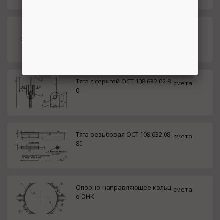
Подпишитесь на канал,
чтобы следить за новостями.
Опора ОНК для трубопроводо
смета
в с прокладкой
Спасибо, я уже с вами!
Тяга с серьгой ОСТ 108.632.02-8
смета
0
Тяга резьбовая ОСТ 108.632.08-
смета
80
Опорно-направляющее кольц
смета
о ОНК