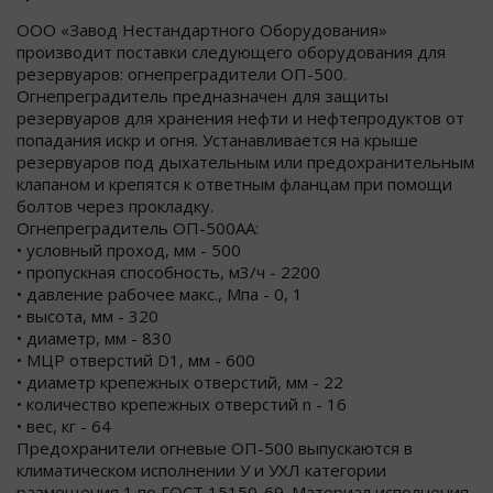
ООО «Завод Нестандартного Оборудования»
производит поставки следующего оборудования для
резервуаров: огнепреградители ОП-500.
Огнепреградитель предназначен для защиты
резервуаров для хранения нефти и нефтепродуктов от
попадания искр и огня. Устанавливается на крыше
резервуаров под дыхательным или предохранительным
клапаном и крепятся к ответным фланцам при помощи
болтов через прокладку.
Огнепреградитель ОП-500АА:
• условный проход, мм - 500
• пропускная способность, м3/ч - 2200
• давление рабочее макс., Мпа - 0, 1
• высота, мм - 320
• диаметр, мм - 830
• МЦР отверстий D1, мм - 600
• диаметр крепежных отверстий, мм - 22
• количество крепежных отверстий n - 16
• вес, кг - 64
Предохранители огневые ОП-500 выпускаются в
климатическом исполнении У и УХЛ категории
размещения 1 по ГОСТ 15150-69. Материал исполнения