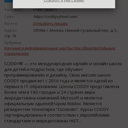
Спасибо, я уже с вами!
Телефон:
+74951066011
Сайт:
https://coddyschool.com/
Почта:
Отправить письмо
Адрес:
105064, г. Москва, Нижний Сусальный пер., д. 5,
стр. 19
Рубрика:
Научные и информационные центры при образовательных
учреждениях
CODDY® — это международная офлайн и онлайн школа
для детей и подростков, где обучают
программированию и дизайну. Свою миссию школа
CODDY продвигает с 2016 года и является одной из
первых в IT-образовании. Школа CODDY представлена
более чем в 180 городах и 24 странах мира.
Аккредитована компанией Microsoft и является
официальным эдьюкейтором Roblox. Является
резидентом технопарка "Сколково". Курсы CODDY
сертифицированы в соответствии с европейскими
стандартами и аккредитованы HiST...