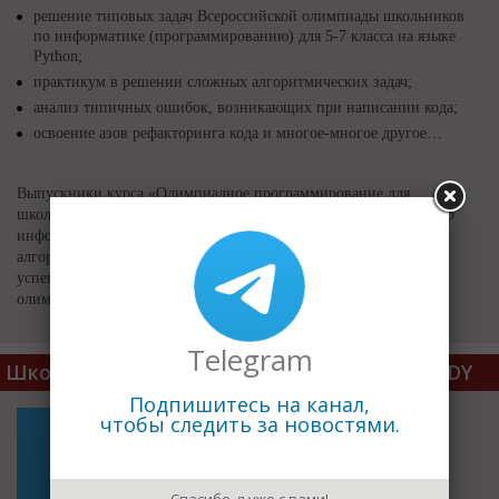
решение типовых задач Всероссийской олимпиады школьников
по информатике (программированию) для 5-7 класса на языке
Python;
практикум в решении сложных алгоритмических задач;
анализ типичных ошибок, возникающих при написании кода;
освоение азов рефакторинга кода и многое-многое другое…
Выпускники курса «Олимпиадное программирование для
школьников» будут готовы к решению олимпиадных заданий по
информатике, а также отработают наиболее сложные темы и
алгоритмические задачи, что позволит заложить фундамент
успешного участия в заключительном этапе всероссийских
олимпиад для школьников.
Telegram
Школа программирования для детей CODDY
Подпишитесь на канал,
чтобы следить за новостями.