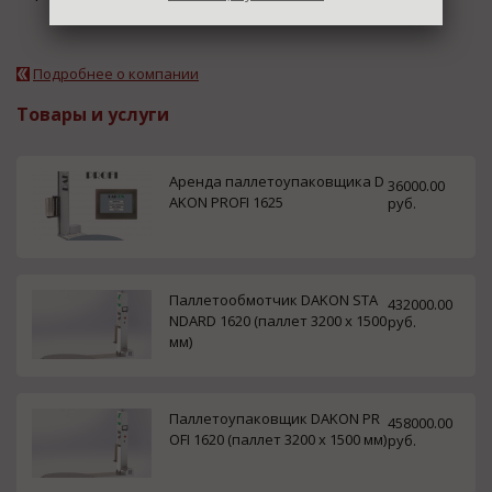
Подробнее о компании
Товары и услуги
Аренда паллетоупаковщика D
36000.00
AKON PROFI 1625
руб.
Паллетообмотчик DAKON STA
432000.00
NDARD 1620 (паллет 3200 х 1500
руб.
мм)
Паллетоупаковщик DAKON PR
458000.00
OFI 1620 (паллет 3200 х 1500 мм)
руб.