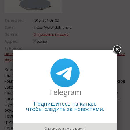
Телефон:
(916) 801-93-00
Сайт:
http://www.dak-on.ru
Почта:
Отправить письмо
Адрес:
Москва
Рубрика:
Полиграфическое и упаковочное оборудование. Оборудование
маркировки
Компания «АЗИМУТ» - производитель
паллетообмотчиков DAKON. Все модели могут
комплектоваться колонной max высотой 3,0м (для грузов
высотой 3,15м) и поворотным столом 1,8м (для US-
Telegram
паллет (1200/1200) массой до до 2т.). По требованию
заказчика возможно исполнение паллетоупаковщика с
Подпишитесь на канал,
функцией FREEZER - опцией позволяющей
чтобы следить за новостями.
осуществлять процесс упаковки в помещениях с
температурой до -25*С. Для легкого/неустойчивого
груза паллетообмотчик комплектуется механическим
верхним прижимом. Прижим привод...
Спасибо, я уже с вами!