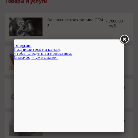
Товары и услуги
Вал-эксцентрик ролика ОГМ 1,
7000.00
5
руб.
Регуляторы ролика разводки
7000.00
ролика ОГМ 1.5
руб.
Telegram
Плиты крепления роликов гра
30000.00
нулятора ОГМ 1.5
руб.
Подпишитесь на канал,
чтобы следить за новостями.
Обечайка роликов ОГМ 1,5. Пр
10500.00
Спасибо, я уже с вами!
есс гранулятор ОГМ 1,5
руб.