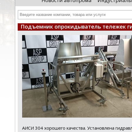
Новости автопрома
Индустриаль
департамента продаж и контрактации
ин
гражданского судостроения ...
Чт
Подъемник опрокидыватель тележек г
АИСИ 304 хорошего качества. Установлена гидравл