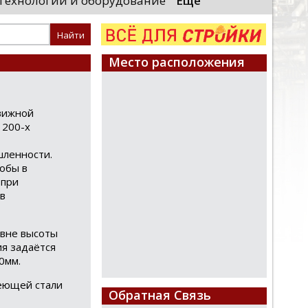
Технологии и оборудование
Еще
необходимые проверки, после
«Уральские локомотивы
 начнут...
производственного ком
высокоскоростных поез
...
Место расположения
вижной
 200-х
ленности.
обы в
 при
в
овне высоты
ия задаётся
0мм.
еющей стали
Обратная Связь