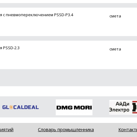
ия с пневмопереключением PSSD-P3.4
смета
я PSSD-2.3
смета
риятий
Словарь промышленника
Контакт