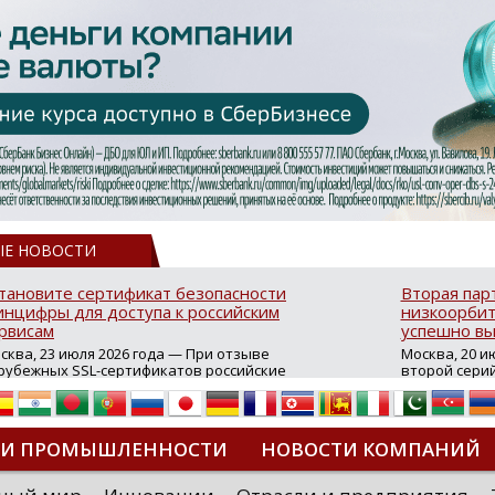
ЫЕ НОВОСТИ
тановите сертификат безопасности
Вторая пар
нцифры для доступа к российским
низкоорбит
рвисам
успешно вы
сква, 23 июля 2026 года — При отзыве
Москва, 20 и
рубежных SSL-сертификатов российские
второй сери
йты могут некорректно открываться в
аппаратов, к
остранных браузерах (Google Chrome,
масштабной 
fari, Edge и др.), а соединение с сервисами
группировки
жет отображаться как небезопасное.
интернет с 
ТИ ПРОМЫШЛЕННОСТИ
НОВОСТИ КОМПАНИЙ
которые ресурсы уже сообщили о
из ключевых
зможной недоступности и ошибках при
«Экономика 
дключении из-за отзывов сертификатов
трансформаци
ДИПЛОМЫ