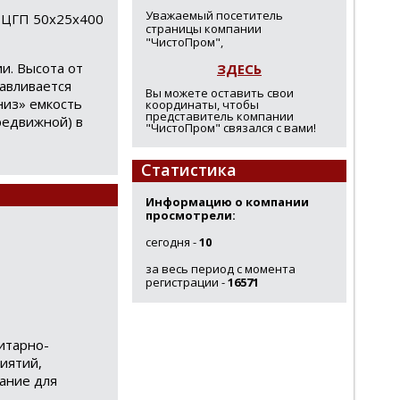
Уважаемый посетитель
р ЦГП 50х25х400
страницы компании
"ЧистоПром",
и. Высота от
ЗДЕСЬ
навливается
Вы можете оставить свои
низ» емкость
координаты, чтобы
представитель компании
редвижной) в
"ЧистоПром" связался с вами!
Статистика
Информацию о компании
просмотрели:
сегодня -
10
за весь период с момента
регистрации -
16571
итарно-
иятий,
ание для