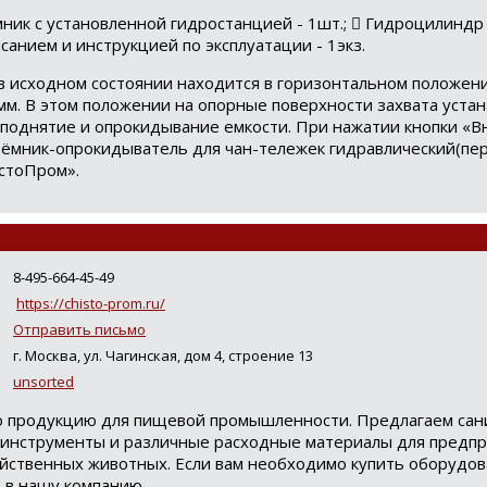
мник с установленной гидростанцией - 1шт.;  Гидроцилинд
санием и инструкцией по эксплуатации - 1экз.
 исходном состоянии находится в горизонтальном положени
мм. В этом положении на опорные поверхности захвата уста
 поднятие и опрокидывание емкости. При нажатии кнопки «В
ъёмник-опрокидыватель для чан-тележек гидравлический(пе
стоПром».
8-495-664-45-49
https://chisto-prom.ru/
Отправить письмо
г. Москва, ул. Чагинская, дом 4, строение 13
Loading...
unsorted
 продукцию для пищевой промышленности. Предлагаем сан
 инструменты и различные расходные материалы для предпр
йственных животных. Если вам необходимо купить оборудов
 в нашу компанию.