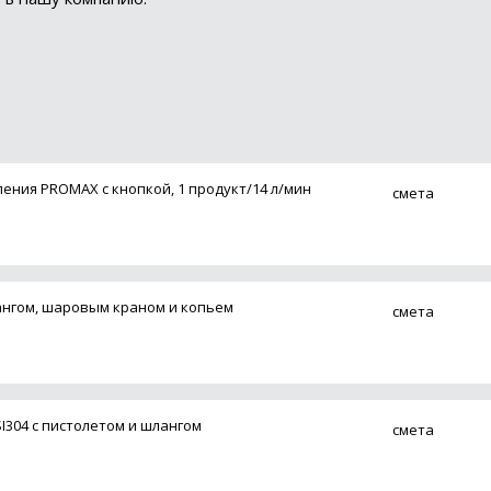
ения PROMAX с кнопкой, 1 продукт/14 л/мин
смета
ангом, шаровым краном и копьем
смета
SI304 с пистолетом и шлангом
смета