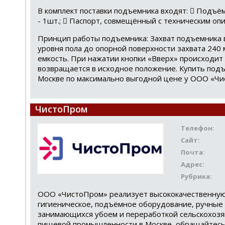
В комплект поставки подъемника входят:  Подъё
- 1шт.;  Паспорт, совмещённый с техническим опи
Принцип работы подъемника: Захват подъемника в
уровня пола до опорной поверхности захвата 240 
емкость. При нажатии кнопки «Вверх» происходит
возвращается в исходное положение. Купить под
Москве по максимально выгодной цене у ООО «Чи
ЧистоПром
Телефон:
Сайт:
Почта:
Адрес:
Рубрика:
ООО «ЧистоПром» реализует высококачественную
гигиеническое, подъёмное оборудование, ручные
занимающихся убоем и переработкой сельскохозя
пищевой промышленности в Москве, обращайтесь