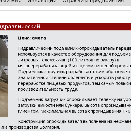
ный мир
Инновации
Отрасли и предприятия
остранными удостоверяющими центрами.
проводятся 
обы...
чего спутники
идравлический
Цена: смета
Гидравлический подъемник-опрокидыватель перед
используется в качестве оборудования для подъёма
литровых тележек-чан (100 литров по заказу) в
мясоперерабатывающей и в целом пищевой промыш
Подъемник загрузчик разработан таким образом, чт
значительной степени облегчить и ускорить работу
переработке пищевых продуктов, тем самым повыси
производительность труда.
Подъемник-загрузчик опрокидывает тележку на ур
загрузки ёмкости или бункера. Высота опрокидыван
клиентом. Максимальная высота опрокидывания 170
Конструкция опрокидывателя выполнена из нержав
ика производства Болгария.