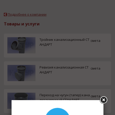
Подробнее о компании
Товары и услуги
Тройник канализационный СТ
смета
АНДАРТ
Ревизия канализационная СТ
смета
АНДАРТ
Переход на чугун (тапер) кана
смета
лизационный СТАНДАРТ