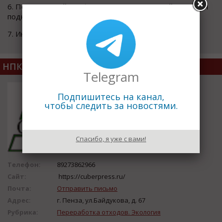
6. Полноценный шкаф управления с системой контроля
подключения фаз и защитой электропривода.
7. Индикация питания и аварийной остановки
НПК Куберпресс
Telegram
Подпишитесь на канал,
чтобы следить за новостями.
Спасибо, я уже с вами!
Телефон:
89273862966
Сайт:
https://cuberpress.ru/
Почта:
Отправить письмо
Адрес:
г. Пенза, ул.Байдукова, д. 67
Рубрика:
Переработка отходов. Экология