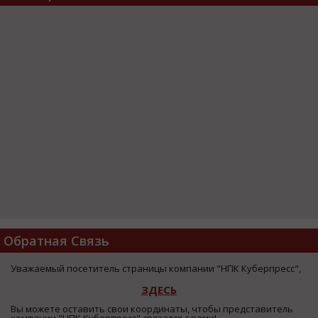
Обратная Связь
Уважаемый посетитель страницы компании "НПК Куберпресс",
ЗДЕСЬ
Вы можете оставить свои координаты, чтобы представитель
компании "НПК Куберпресс" связался с вами!