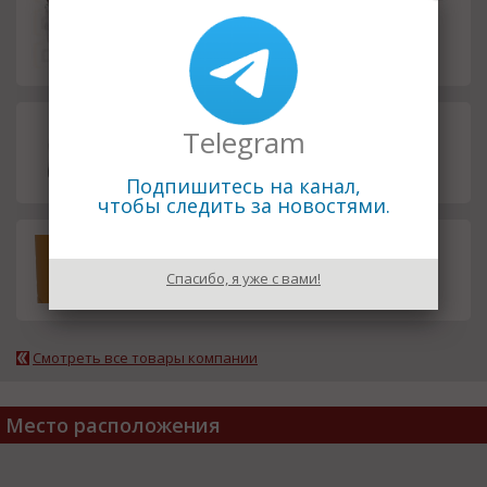
Насос шестеренный Argo Hyto
смета
s P23-5,8L.61030
Насос шестеренный ZHG P23-
смета
Telegram
5,8L-A03D01-AG02P01-N /65017/
Подпишитесь на канал,
чтобы следить за новостями.
Фильтроэлемент MP Filtri CS-15
смета
0-P25-A
Спасибо, я уже с вами!
Смотреть все товары компании
Место расположения