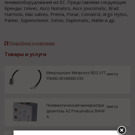
пневмооборудования из ЕС. Представляем следующие
бренды: Univer, Asco Numatics, Asco Joucomatic, Brad
Harrison, Mac valves, Prema, Ponar, Comatrol, Argo Hytos,
Parker, Eppensteiner, Eaton, Duplomatic, Mahle и др.
Подробнее о компании
Товары и услуги
Микрошланг Minipress RD2-31T
смета
TN000-36140000-530
Пневматический минираспре
смета
делитель AZ Pneumatica 304 M
A