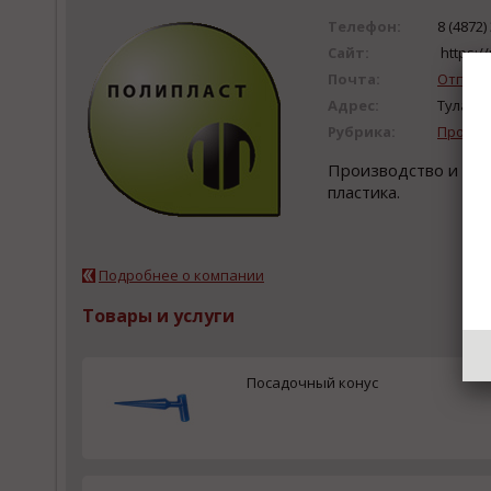
Телефон:
8 (4872)
Сайт:
https://
Почта:
Отправ
Адрес:
Тула, у
Рубрика:
Произв
Производство и опт
пластика.
Подробнее о компании
Товары и услуги
Посадочный конус