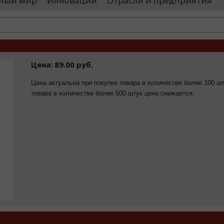
ный мир
Инновации
Отрасли и предприятия
остранными удостоверяющими центрами.
проводятся 
обы...
чего спутники
Цена: 89.00 руб.
Цена актуальна при покупке товара в количестве более 100 шт
товара в количестве более 500 штук цена снижается.