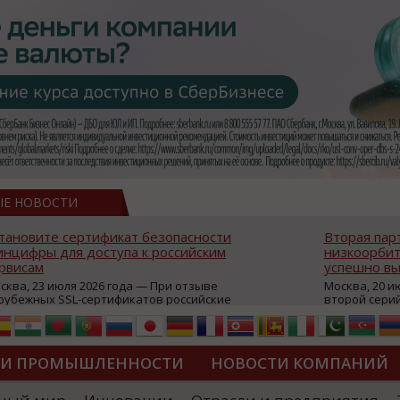
ЫЕ НОВОСТИ
тановите сертификат безопасности
Вторая пар
нцифры для доступа к российским
низкоорбит
рвисам
успешно вы
сква, 23 июля 2026 года — При отзыве
Москва, 20 и
рубежных SSL-сертификатов российские
второй сери
йты могут некорректно открываться в
аппаратов, к
остранных браузерах (Google Chrome,
масштабной 
fari, Edge и др.), а соединение с сервисами
группировки
жет отображаться как небезопасное.
интернет с 
ТИ ПРОМЫШЛЕННОСТИ
НОВОСТИ КОМПАНИЙ
которые ресурсы уже сообщили о
из ключевых
зможной недоступности и ошибках при
«Экономика 
дключении из-за отзывов сертификатов
трансформаци
ДИПЛОМЫ