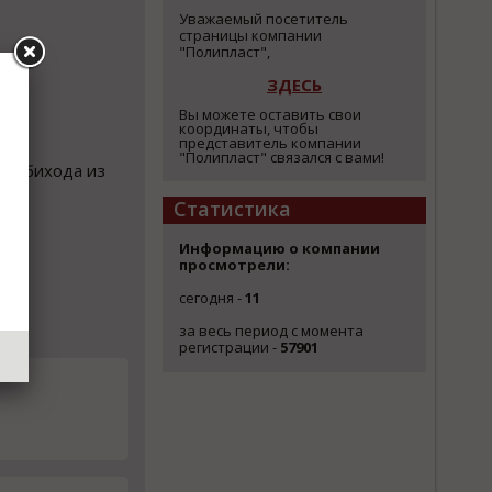
Уважаемый посетитель
страницы компании
"Полипласт",
ЗДЕСЬ
Вы можете оставить свои
координаты, чтобы
представитель компании
"Полипласт" связался с вами!
о обихода из
Статистика
Информацию о компании
просмотрели:
сегодня -
11
за весь период с момента
регистрации -
57901