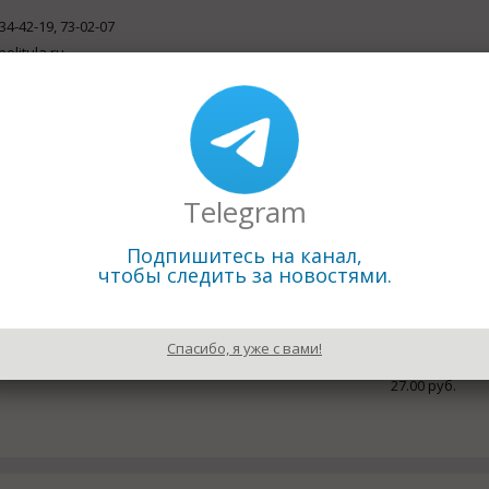
 34-42-19, 73-02-07
politula.ru
ить письмо
л. Октябрьская, д. 48
одители пластмассовой продукции
овая реализация садового инвентаря и предметов домашнег
Telegram
Подпишитесь на канал,
чтобы следить за новостями.
Спасибо, я уже с вами!
27.00 руб.