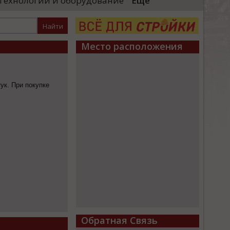
Технологии и оборудование
Еще
необходимые проверки, после
«Уральские локомотивы
 начнут...
производственного ком
высокоскоростных поез
...
Место расположения
ук. При покупке
Обратная Связь