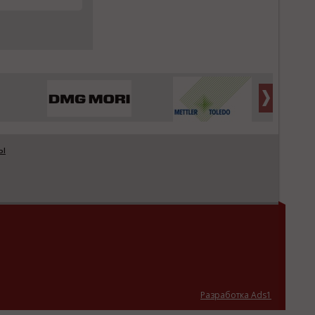
ы
Разработка Ads1