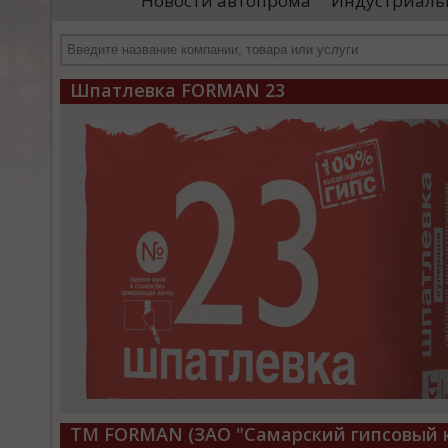
Новости автопрома
Индустриаль
иностранными удостоверяющими центрами.
пр
Чтобы...
че
Шпатлевка FORMAN 23
ТМ FORMAN (ЗАО "Самарский гипсовый 