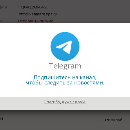
фон:
+7 (846) 269-64-25
https://samaragips.ru
а:
Отправить письмо
с:
443052, г. Самара, ул.Береговая, 9А.
ика:
Сухие строительные смеси
я на базе крупнейшего российского предприятия – Самарск
а гипсовых вяжущих. Штукатурки, шпатлевки, наливные пол
вигает современный строительный рынок, а именно – эколо
 цикл работ. ТМ FORMAN предлагает линейку продуктов, в к
Telegram
Подпишитесь на канал,
чтобы следить за новостями.
Спасибо, я уже с вами!
AN
370.00 руб.