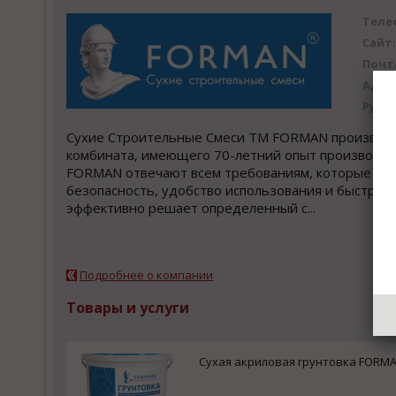
Теле
Сайт:
Почт
Адре
Рубр
Сухие Строительные Смеси ТМ FORMAN производятс
комбината, имеющего 70-летний опыт производств
FORMAN отвечают всем требованиям, которые выд
безопасность, удобство использования и быстрый
эффективно решает определенный с...
Подробнее о компании
Товары и услуги
Сухая акриловая грунтовка FORM