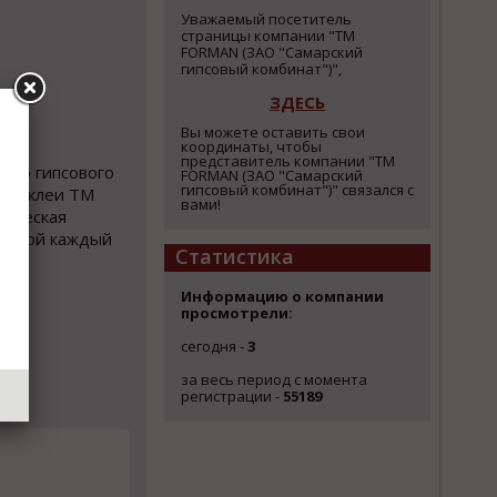
Уважаемый посетитель
страницы компании "ТМ
FORMAN (ЗАО "Самарский
гипсовый комбинат")",
ЗДЕСЬ
Вы можете оставить свои
координаты, чтобы
представитель компании "ТМ
ого гипсового
FORMAN (ЗАО "Самарский
гипсовый комбинат")" связался с
ы и клеи ТМ
вами!
гическая
оторой каждый
Статистика
Информацию о компании
просмотрели:
сегодня -
3
за весь период с момента
регистрации -
55189