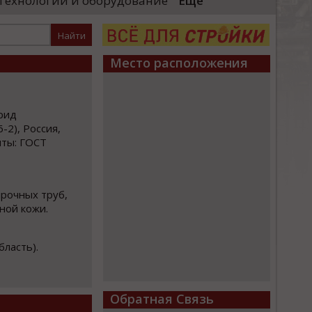
Технологии и оборудование
Еще
большая честь выполн
локомотивы»)
Президента и вручить 
енного комплекса для выпуска
стных поездов. Главный вывод,
Место расположения
рид
-2), Россия,
ты: ГОСТ
прочных труб,
ной кожи.
бласть).
Обратная Связь