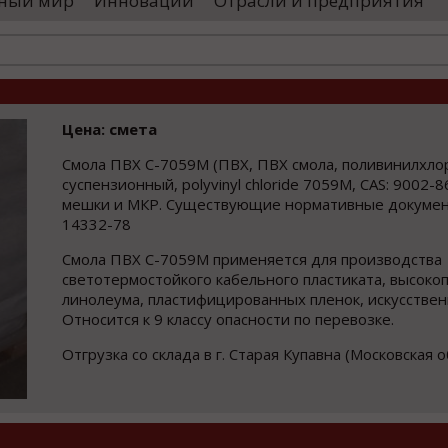
ный мир
Инновации
Отрасли и предприятия
оводятся необходимые проверки, после
«Уральские 
го спутники начнут...
производств
высокоскоро
...
Цена: смета
Смола ПВХ С-7059М (ПВХ, ПВХ смола, поливинилхло
суспензионный, polyvinyl chloride 7059M, CAS: 9002-86
мешки и МКР. Существующие нормативные докумен
14332-78
Смола ПВХ С-7059М применяется для производства
светотермостойкого кабельного пластиката, высоко
линолеума, пластифицированных пленок, искусствен
Относится к 9 классу опасности по перевозке.
Отгрузка со склада в г. Старая Купавна (Московская о