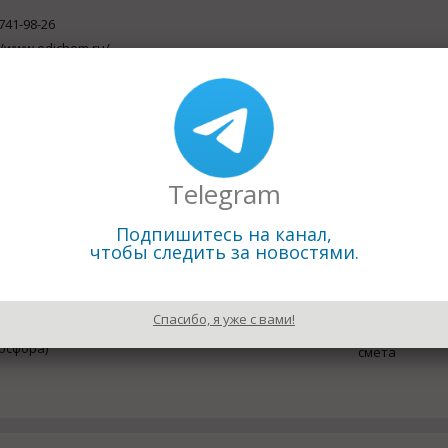
741-98-26
//www.odichem.ru/
вить письмо
 Купавна, ул. Дорожная, д. 16А
ты химической промышленности. Минерально-сырьевая база пром
ого сырья предприятиям промышленности.
Telegram
Подпишитесь на канал,
чтобы следить за новостями.
Спасибо, я уже с вами!
осфора)
смета