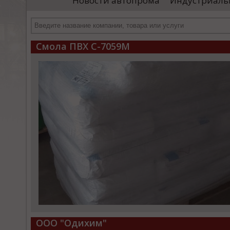
Новости автопрома
Индустриаль
иностранными удостоверяющими центрами.
пр
Чтобы...
че
Смола ПВХ С-7059М
ООО "Одихим"