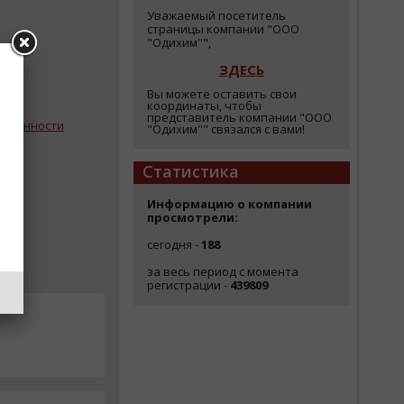
Уважаемый посетитель
страницы компании "ООО
"Одихим"",
ЗДЕСЬ
Вы можете оставить свои
координаты, чтобы
представитель компании "ООО
ышленности
"Одихим"" связался с вами!
Статистика
Информацию о компании
просмотрели:
сегодня -
188
за весь период с момента
регистрации -
439809