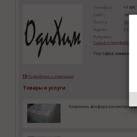
Телефон:
+7 495 
Сайт:
https:
Почта:
Отпра
Адрес:
Старая
Рубрика:
Сырьё и полуфабрика
Поставка химическ
Подробнее о компании
Товары и услуги
Хлорокись фосфора (оксихлорид ф