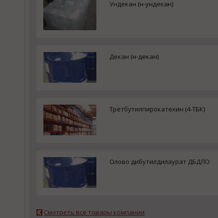
Ундекан (н-ундекан)
Декан (н-декан)
Третбутилпирокатехин (4-ТБК)
Олово дибутилдилаурат ДБДЛО
Смотреть все товары компании