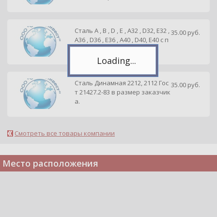
чтобы следить за новостями.
Спасибо, я уже с вами!
Сталь А , B , D , E , А32 , D32, E32 ,
35.00 руб.
A36 , D36 , E36 , A40 , D40, E40 с п
риемк...
Сталь Динамная 2212, 2112 Гос
35.00 руб.
т 21427.2-83 в размер заказчик
а.
Смотреть все товары компании
Место расположения